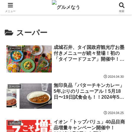
飲食店キャンペーン・食品飲料お菓子新発売のグルメニュース。
メニュー
検索
スーパー
成城石井、タイ国政府観光庁お墨
スーパー
付きメニューが続々登場！初の
「タイフードフェア」開催中！
2024年4月26日〜5月31日実施
2024.04.30
無印良品「バターチキンカレー」
スーパー
5年ぶりのリニューアル！5月18
日〜19日試食会も！！2024年5月
15日から
2024.04.25
イオン「トップバリュ」40品目商
スーパー
品増量キャンペーン開催中！