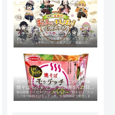
ントされます。キャンペーン参...
味覚に全集中！ガスト/バーミヤン/ジ
ョナサン「鬼滅の刃」コラボメニュ
すかいらーくレストランツが運営する「ガスト」「バー
ー発売 2024年5月23日 第1弾、6月13
ミヤン」「ジョナサン」で、人気アニメ『鬼滅の刃』と
日 第2弾
のコラボキャンペーンが開催されます。第1弾は2024年
5月23日から、第2弾は2024年6月13日からスタート
し、特典としてオリジナルクリア...
エースコック新作「たらこバター味
焼そばモッチッチ」2024年5月27日発
製品概要エースコックは、新たなカップ焼きそば「たら
売！
こバター味焼そばモッチッチ」を期間限定で発売しま
す。 この製品は、236円（税別）で提供され、特にもち
もち感を重視した麺が特徴です。発売日2024年5月27日
に全国で販売開始。特徴と味わいも...