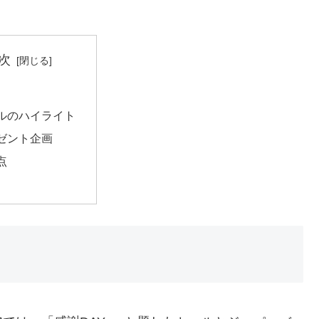
次
ルのハイライト
ゼント企画
点