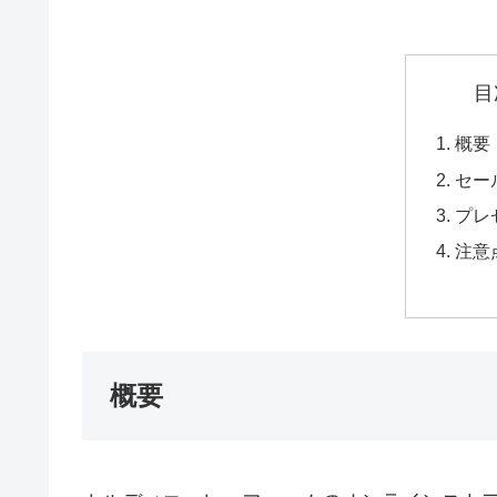
目
概要
セー
プレ
注意
概要