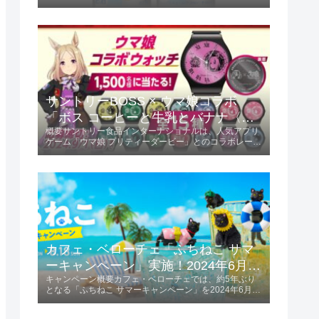
この限定フレーバーは、ミカンの甘味と酸味が絶妙にバ
ランスされ、初夏にぴったりの爽やかな味わいが楽しめ
ます。商品の特長爽やかな味わい...
サントリーBOSS × ウマ娘コラボ
「ボス コーヒーと牛乳とバナナ〈ウ
概要サントリー食品インターナショナルは、人気アプリ
マ娘デザイン〉」2024年6月4日発
ゲーム「ウマ娘 プリティーダービー」とのコラボレーシ
売！
ョンを発表しました。「ボス コーヒーと牛乳とバナナ
〈ウマ娘デザイン〉」を2024年6月4日に発売します。
この商品は185g容量で、価格は税...
カフェ・ベローチェ「ふちねこ サマ
ーキャンペーン」実施！2024年6月10
キャンペーン概要カフェ・ベローチェでは、約5年ぶり
日～8月18日
となる「ふちねこ サマーキャンペーン」を2024年6月10
日から8月18日まで実施します。 この期間、夏をテーマ
にした様々なコスチュームを着た「ふちねこ」がプレゼ