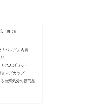
次
吃！バッグ」内容
商品
りとれんげセット
付きマグカップ
める台湾気分の新商品