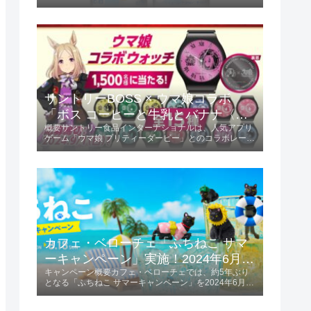
この限定フレーバーは、ミカンの甘味と酸味が絶妙にバ
ランスされ、初夏にぴったりの爽やかな味わいが楽しめ
ます。商品の特長爽やかな味わい...
サントリーBOSS × ウマ娘コラボ
「ボス コーヒーと牛乳とバナナ〈ウ
概要サントリー食品インターナショナルは、人気アプリ
マ娘デザイン〉」2024年6月4日発
ゲーム「ウマ娘 プリティーダービー」とのコラボレーシ
売！
ョンを発表しました。「ボス コーヒーと牛乳とバナナ
〈ウマ娘デザイン〉」を2024年6月4日に発売します。
この商品は185g容量で、価格は税...
カフェ・ベローチェ「ふちねこ サマ
ーキャンペーン」実施！2024年6月10
キャンペーン概要カフェ・ベローチェでは、約5年ぶり
日～8月18日
となる「ふちねこ サマーキャンペーン」を2024年6月10
日から8月18日まで実施します。 この期間、夏をテーマ
にした様々なコスチュームを着た「ふちねこ」がプレゼ