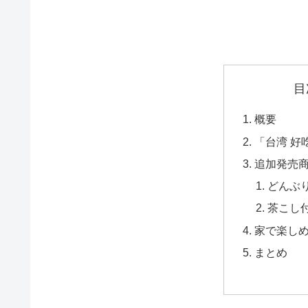
目
概要
「台湾 好
追加発売
どんぶ
茶こし
家で楽し
まとめ