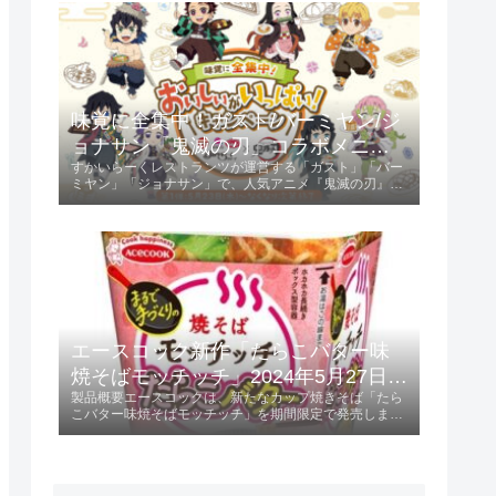
ントされます。キャンペーン参...
味覚に全集中！ガスト/バーミヤン/ジ
ョナサン「鬼滅の刃」コラボメニュ
すかいらーくレストランツが運営する「ガスト」「バー
ー発売 2024年5月23日 第1弾、6月13
ミヤン」「ジョナサン」で、人気アニメ『鬼滅の刃』と
日 第2弾
のコラボキャンペーンが開催されます。第1弾は2024年
5月23日から、第2弾は2024年6月13日からスタート
し、特典としてオリジナルクリア...
エースコック新作「たらこバター味
焼そばモッチッチ」2024年5月27日発
製品概要エースコックは、新たなカップ焼きそば「たら
売！
こバター味焼そばモッチッチ」を期間限定で発売しま
す。 この製品は、236円（税別）で提供され、特にもち
もち感を重視した麺が特徴です。発売日2024年5月27日
に全国で販売開始。特徴と味わいも...