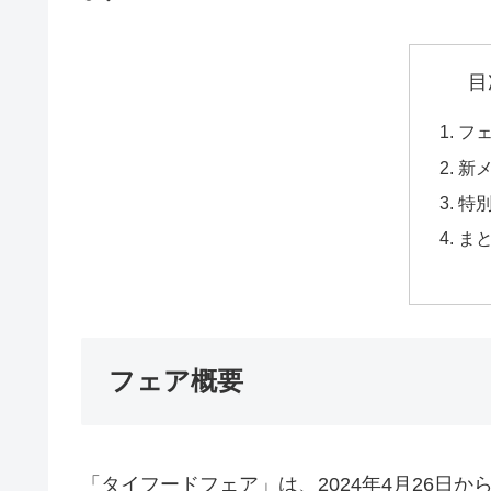
目
フ
新
特
ま
フェア概要
「タイフードフェア」は、2024年4月26日