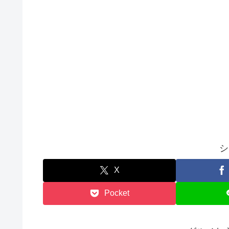
シ
X
Pocket