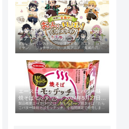
ントされます。キャンペーン参...
味覚に全集中！ガスト/バーミヤン/ジ
ョナサン「鬼滅の刃」コラボメニュ
すかいらーくレストランツが運営する「ガスト」「バー
ー発売 2024年5月23日 第1弾、6月13
ミヤン」「ジョナサン」で、人気アニメ『鬼滅の刃』と
日 第2弾
のコラボキャンペーンが開催されます。第1弾は2024年
5月23日から、第2弾は2024年6月13日からスタート
し、特典としてオリジナルクリア...
エースコック新作「たらこバター味
焼そばモッチッチ」2024年5月27日発
製品概要エースコックは、新たなカップ焼きそば「たら
売！
こバター味焼そばモッチッチ」を期間限定で発売しま
す。 この製品は、236円（税別）で提供され、特にもち
もち感を重視した麺が特徴です。発売日2024年5月27日
に全国で販売開始。特徴と味わいも...