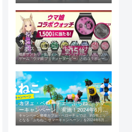
この限定フレーバーは、ミカンの甘味と酸味が絶妙にバ
ランスされ、初夏にぴったりの爽やかな味わいが楽しめ
ます。商品の特長爽やかな味わい...
サントリーBOSS × ウマ娘コラボ
「ボス コーヒーと牛乳とバナナ〈ウ
概要サントリー食品インターナショナルは、人気アプリ
マ娘デザイン〉」2024年6月4日発
ゲーム「ウマ娘 プリティーダービー」とのコラボレーシ
売！
ョンを発表しました。「ボス コーヒーと牛乳とバナナ
〈ウマ娘デザイン〉」を2024年6月4日に発売します。
この商品は185g容量で、価格は税...
カフェ・ベローチェ「ふちねこ サマ
ーキャンペーン」実施！2024年6月10
キャンペーン概要カフェ・ベローチェでは、約5年ぶり
日～8月18日
となる「ふちねこ サマーキャンペーン」を2024年6月10
日から8月18日まで実施します。 この期間、夏をテーマ
にした様々なコスチュームを着た「ふちねこ」がプレゼ