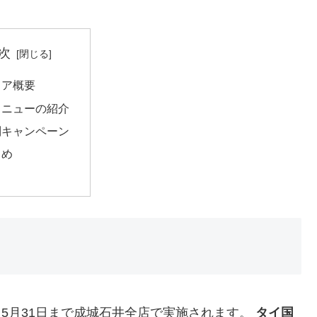
次
ェア概要
メニューの紹介
別キャンペーン
とめ
から5月31日まで成城石井全店で実施されます。
タイ国