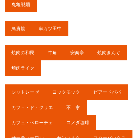
丸亀製麺
鳥貴族
串カツ田中
焼肉の和民
牛角
安楽亭
焼肉きんぐ
焼肉ライク
シャトレーゼ
ヨックモック
ビアードパパ
カフェ・ド・クリエ
不二家
カフェ・ベローチェ
コメダ珈琲
サーティーワン
サンマルク
スターバックス