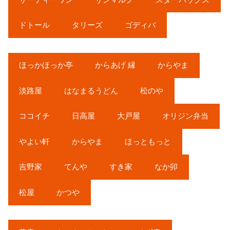
ドトール
タリーズ
ゴディバ
ほっかほっか亭
からあげ 縁
からやま
淡路屋
はなまるうどん
松のや
ココイチ
日高屋
大戸屋
オリジン弁当
やよい軒
からやま
ほっともっと
吉野家
てんや
すき家
なか卯
松屋
かつや