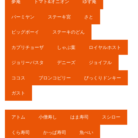
夢庵
トマト&オニオン
ゆず庵
バーミヤン
ステーキ宮
さと
ビッグボーイ
ステーキのどん
カプリチョーザ
しゃぶ葉
ロイヤルホスト
ジョリーパスタ
デニーズ
ジョイフル
ココス
ブロンコビリー
びっくりドンキー
ガスト
アトム
小僧寿し
はま寿司
スシロー
くら寿司
かっぱ寿司
魚べい