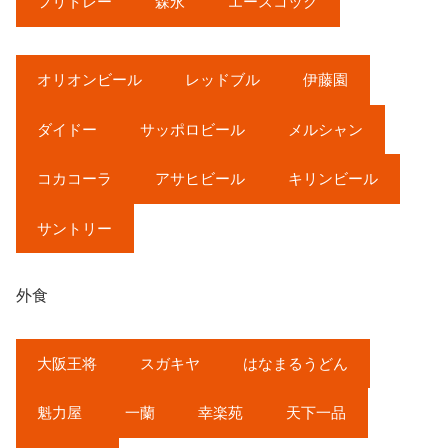
フリトレー
森永
エースコック
オリオンビール
レッドブル
伊藤園
ダイドー
サッポロビール
メルシャン
コカコーラ
アサヒビール
キリンビール
サントリー
外食
大阪王将
スガキヤ
はなまるうどん
魁力屋
一蘭
幸楽苑
天下一品