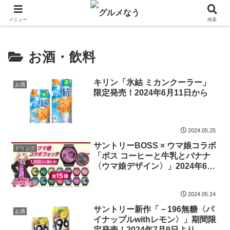
飲食店キャンペーン・食品飲料お菓子新発売のグルメニュース。
メニュー
検索
お酒・飲料
キリン「氷結 ミカンクーラー」
お酒
限定発売！2024年6月11日から
2024.05.25
サントリーBOSS × ウマ娘コラボ
ドリンク
「ボス コーヒーと牛乳とバナナ
〈ウマ娘デザイン〉」2024年6月
4日発売！
2024.05.24
サントリー新作「－196無糖〈パ
お酒
イナップルwithレモン〉」期間限
定発売！2024年7月9日より