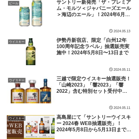
サントリー新発売「ザ・プレミア
ビール
ム・モルツ＜ジャパニーズエール
＞海辺のエール」！2024年6月4
日、数量限定で登場
2024.05.13
伊勢丹新宿店、限定「白州12年
ウイスキー
100周年記念ラベル」抽選販売実
施中！2024年5月8日〜13日まで
2024.05.11
三越で限定ウイスキー抽選販売！
ウイスキー
「山崎2023」「響2023」「響
2022」含む特別セット受付中！
2024年5月8日10時～14日19時30
分まで
2024.05.11
高島屋にて「サントリーウイスキ
ウイスキー
ー 2024春 WEB抽選販売」！
2024年5月8日から5月13日まで申
し込み受付中