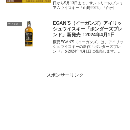
日から5月13日まで、サントリーのプレミ
アムウイスキー「山崎2024」「白州
2024」「響2024」のWEB抽選販売を実施
します。この特別な抽選販売は、日本橋
店、新宿店など全国の16の高島屋店舗で
EGAN’S（イーガンズ）アイリッ
ウイスキー
対...
シュウイスキー「ボンダーズブレ
ンド」新発売！2024年4月1日か
ら
概要EGAN'S（イーガンズ）は、アイリッ
シュウイスキーの新作「ボンダーズブレ
ンド」を2024年4月1日に発売します。こ
のプレミアムなウイスキーは、マスター
ボンダーであるルパート・イーガン氏が
2022年から16か月かけてブレンドしたも
ので、...
スポンサーリンク