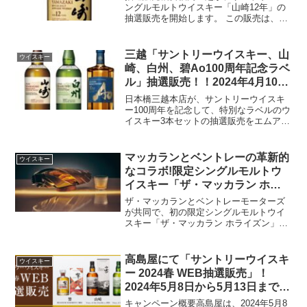
ングルモルトウイスキー「山崎12年」の
抽選販売を開始します。 この販売は、エ
ムアイカードプラス会員および三越伊勢
丹アプリ会員限定で、カードとアプリの
連携が必要です。受付期間2024年5月1日
三越「サントリーウイスキー、山
ウイスキー
10時から5月...
崎、白州、碧Ao100周年記念ラベ
ル」抽選販売！！2024年4月10日
10時から4月16日19時30分まで
日本橋三越本店が、サントリーウイスキ
ー100周年を記念して、特別なラベルのウ
イスキー3本セットの抽選販売をエムアイ
カードプラス会員限定で実施します。受
付期間は2024年4月10日10時から4月16日
19時30分まで、三越伊勢丹アプリを通じ
マッカランとベントレーの革新的
ウイスキー
て...
なコラボ!限定シングルモルトウ
イスキー「ザ・マッカラン ホラ
イズン」発売中！
ザ・マッカランとベントレーモーターズ
が共同で、初の限定シングルモルトウイ
スキー「ザ・マッカラン ホライズン」を
発表しました。この革新的なプロジェク
トは、両ブランドの強みを結集して創り
上げた製品であり、未来を見据えた素材
高島屋にて「サントリーウイスキ
ウイスキー
とデザインによって、新...
ー 2024春 WEB抽選販売」！
2024年5月8日から5月13日まで申
し込み受付中
キャンペーン概要高島屋は、2024年5月8