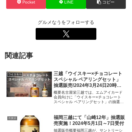
Pocket
LINE
コピー
グルメなうをフォローする
関連記事
三越「ウイスキー×チョコレート
ウイスキー
スペシャル ペアリングセット」
抽選販売!2024年3月24日20時ま
で
概要名古屋栄三越では、エムアイカード
会員向けに「ウイスキー×チョコレート
スペシャル ペアリングセット」の抽選販
売を実施します。このセットには、サン
トリーの「シングルモルトウイスキー山
崎」100周年記念ラベルや「響
福岡三越にて「山崎12年」抽選販
百貨店
BLENDER'S CH...
売実施！2024年5月1日～7日受付
抽選販売概要福岡三越が、サントリーシ