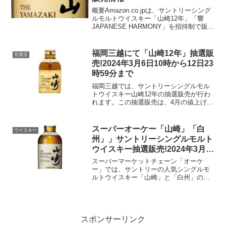
概要Amazon.co.jpは、サントリーシング
ルモルトウイスキー「山崎12年」「響
JAPANESE HARMONY」を招待制で販売
しています。「山崎12年」価格は1万
6500円で、「響 JAPANESE
HARMONY」価格は8250円...
福岡三越にて「山崎12年」抽選販
百貨店
売!2024年3月6日10時から12日23
時59分まで
福岡三越では、サントリーシングルモル
トウイスキー山崎12年の抽選販売が行わ
れます。この抽選販売は、4月の値上げ前
に現在の希望小売価格で購入する絶好の
機会です。抽選販売詳細受付期間：2024
年3月6日10時から12日23時59分まで応募
スーパーオーケー「山崎」「白
ウイスキー
条件：...
州」」サントリーシングルモルト
ウイスキー抽選販売!2024年3月
14日～16日まで
スーパーマーケットチェーン「オーケ
ー」では、サントリーの人気シングルモ
ルトウイスキー「山崎」と「白州」の抽
選販売を実施いたします。この特別な機
会は、オーケークラブ会員カードアプリ
を通じてのみ参加可能で、サントリーに
よる4月の予定値上げ後の価...
スポンサーリンク