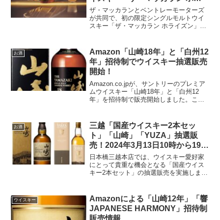
イズン」発売中！
ザ・マッカランとベントレーモーターズ
が共同で、初の限定シングルモルトウイ
スキー「ザ・マッカラン ホライズン」を
発表しました。この革新的なプロジェク
トは、両ブランドの強みを結集して創り
上げた製品であり、未来を見据えた素材
Amazon「山崎18年」と「白州12
お酒
とデザインによって、新...
年」招待制でウイスキー抽選販売
開始！
Amazon.co.jpが、サントリーのプレミア
ムウイスキー「山崎18年」と「白州12
年」を招待制で販売開始しました。この
販売方法は、特に人気の高い高級ウイス
キーを公平に購入する機会を提供するこ
とを目的としています。選ばれた顧客の
三越「国産ウイスキー2本セッ
お酒
みが購入の...
ト」「山崎」「YUZA」抽選販
売！2024年3月13日10時から19日
19時30分まで
日本橋三越本店では、ウイスキー愛好家
にとって貴重な機会となる「国産ウイス
キー2本セット」の抽選販売を実施しま
す。このセットには、サントリー山崎蒸
溜所の「シングルモルトウイスキー 山崎
LIMITED EDITION 2021」と遊佐蒸溜所
Amazonによる「山崎12年」「響
ウイスキー
の「...
JAPANESE HARMONY」招待制
販売情報