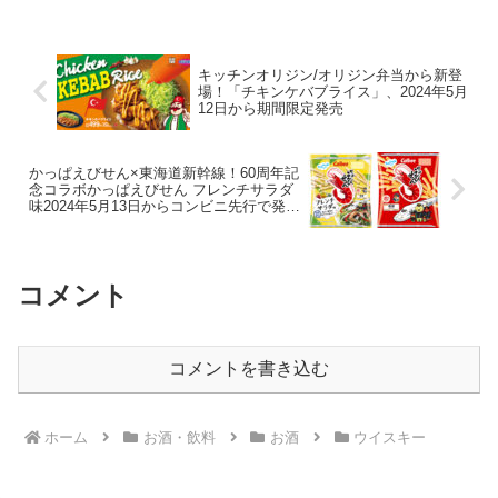
キッチンオリジン/オリジン弁当から新登
場！「チキンケバブライス」、2024年5月
12日から期間限定発売
かっぱえびせん×東海道新幹線！60周年記
念コラボかっぱえびせん フレンチサラダ
味2024年5月13日からコンビニ先行で発
売！イベントも。
コメント
コメントを書き込む
ホーム
お酒・飲料
お酒
ウイスキー