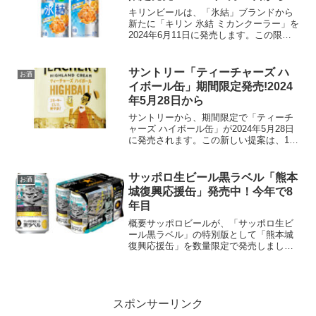
キリンビールは、「氷結」ブランドから
新たに「キリン 氷結 ミカンクーラー」を
2024年6月11日に発売します。この限定
フレーバーは、ミカンの甘味と酸味が絶
妙にバランスされ、初夏にぴったりの爽
やかな味わいが楽しめます。商品の特長
サントリー「ティーチャーズ ハ
お酒
爽やかな味わい...
イボール缶」期間限定発売!2024
年5月28日から
サントリーから、期間限定で「ティーチ
ャーズ ハイボール缶」が2024年5月28日
に発売されます。この新しい提案は、160
年以上の長い歴史を持つブレンデッドス
コッチウイスキー「ティーチャーズ」を
使用したハイボール缶で、350mLの容量
サッポロ生ビール黒ラベル「熊本
お酒
で価格は...
城復興応援缶」発売中！今年で8
年目
概要サッポロビールが、「サッポロ生ビ
ール黒ラベル」の特別版として「熊本城
復興応援缶」を数量限定で発売しまし
た。このプロジェクトは、2016年の熊本
地震によって甚大な被害を受けた熊本城
の復旧・復元支援を目的としており、今
年で8年目を迎えます。...
スポンサーリンク