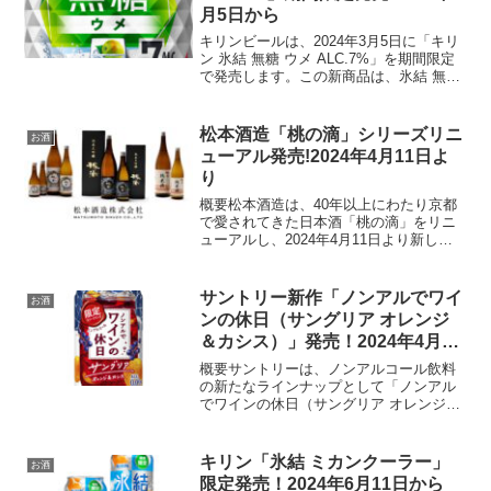
月5日から
キリンビールは、2024年3月5日に「キリ
ン 氷結 無糖 ウメ ALC.7%」を期間限定
で発売します。この新商品は、氷結 無糖
シリーズにおける初のウメフレーバー
で、350ml缶と500ml缶での提供となりま
す。商品特徴「キリン 氷結 無糖 ...
松本酒造「桃の滴」シリーズリニ
お酒
ューアル発売!2024年4月11日よ
り
概要松本酒造は、40年以上にわたり京都
で愛されてきた日本酒「桃の滴」をリニ
ューアルし、2024年4月11日より新しい
バージョンを順次発売します。このリニ
ューアルでは、製造工程の見直しによ
り、よりシャープで深みのある味わいを
サントリー新作「ノンアルでワイ
お酒
追求しました。商品...
ンの休日（サングリア オレンジ
＆カシス）」発売！2024年4月16
日から
概要サントリーは、ノンアルコール飲料
の新たなラインナップとして「ノンアル
でワインの休日（サングリア オレンジ＆
カシス）」を2024年4月16日に期間限定
で発売します。この新商品は、0.00％の
アルコール度数で、350mL缶で提供され
キリン「氷結 ミカンクーラー」
お酒
ます。商...
限定発売！2024年6月11日から