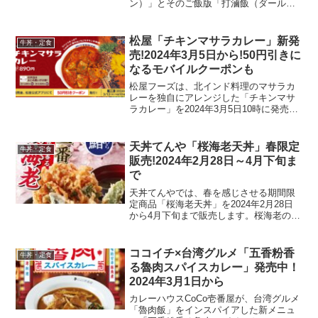
ン）」とそのご飯版「打滷飯（ダールー
ハン）」を2024年2月21日から期間限定
で販売開始します。このメニューは、北
京など中国北部の家庭料理に由来し、オ
松屋「チキンマサラカレー」新発
牛丼・定食
イスターと醤...
売!2024年3月5日から!50円引きに
なるモバイルクーポンも
松屋フーズは、北インド料理のマサラカ
レーを独自にアレンジした「チキンマサ
ラカレー」を2024年3月5日10時に発売し
ます。この新メニューは、さまざまな香
辛料をブレンドしたスパイスを使用し、
鉄板で焼き上げたジューシーなチキンを
天丼てんや「桜海老天丼」春限定
牛丼・定食
贅沢に煮込んだ一...
販売!2024年2月28日～4月下旬ま
で
天丼てんやでは、春を感じさせる期間限
定商品「桜海老天丼」を2024年2月28日
から4月下旬まで販売します。桜海老のか
き揚げ、鰆（さわら）、たけのこなど、
春の旬の食材を使用した天丼で、季節の
変わり目を味わうことができます。商品
ココイチ×台湾グルメ「五香粉香
牛丼・定食
情報桜海老天丼（...
る魯肉スパイスカレー」発売中！
2024年3月1日から
カレーハウスCoCo壱番屋が、台湾グルメ
「魯肉飯」をインスパイアした新メニュ