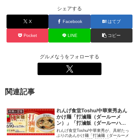
シェアする
X
Facebook
はてブ
Pocket
LINE
コピー
グルメなうをフォローする
関連記事
れんげ食堂Toshu/中華東秀あん
牛丼・定食
かけ麺「打滷麺（ダールーメ
ン）」「打滷飯（ダールーハ
ン）」発売！2024年2月21日から
れんげ食堂Toshu/中華東秀が、具材たっ
ぷりのあんかけ麺「打滷麺（ダールーメ