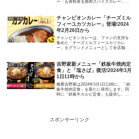
ー「五香粉香る魯肉スパイスカレー」を
2024年3月1日に発売します。このメニュ
ーは、八角や花椒を含む6種のスパイスが
効いたカレーと、甘辛く煮たやわらかい
チャンピオンカレー「チーズミル
牛丼・定食
豚角煮、さら...
フィーユカツカレー」登場!2024
年2月26日から
チャンピオンカレーは、ファンの支持を
集めた「チーズミルフィーユカツカレ
ー」をグランドメニューとして全店舗で
2024年2月26日に発売します。このメニ
ューは、2021年に行われた限定メニュー
の総選挙で1位に輝いた人気メニューで、
吉野家新メニュー「鉄板牛焼肉定
牛丼・定食
その人気を受け...
食」と「塩さば」復活!2024年3月
1日11時から
概要吉野家は2024年3月1日11時に、「鉄
板牛焼肉定食」を新たに発売します。同
時に「鉄板牛カルビ定食」も提供し、両
商品ともにご飯の増量・おかわりが無料
となる特典付きです。価格はそれぞれ743
円で、肉の芳香と特製焼肉たれが五感を
刺激する一品...
スポンサーリンク