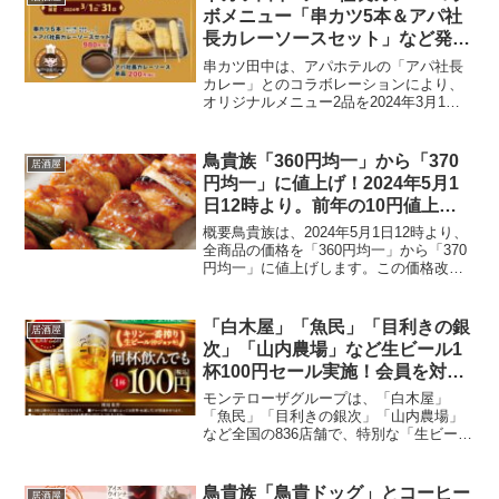
物の...
ボメニュー「串カツ5本＆アパ社
長カレーソースセット」など発
売！2024年3月1日から31日まで
串カツ田中は、アパホテルの「アパ社長
カレー」とのコラボレーションにより、
オリジナルメニュー2品を2024年3月1日
から31日まで販売します。この期間限定
のコラボメニューは、一部店舗を除く全
国の串カツ田中で楽しめます。コラボメ
鳥貴族「360円均一」から「370
居酒屋
ニュー詳細串カツ...
円均一」に値上げ！2024年5月1
日12時より。前年の10円値上げ
に続く
概要鳥貴族は、2024年5月1日12時より、
全商品の価格を「360円均一」から「370
円均一」に値上げします。この価格改定
は、前年の10円値上げに続く措置です。
背景効率化の取り組み: 鳥貴族では、以前
の価格改定後も効率化をはじめとした
「白木屋」「魚民」「目利きの銀
居酒屋
様々な...
次」「山内農場」など生ビール1
杯100円セール実施！会員を対
象！4月の毎週月曜日の15時以降
モンテローザグループは、「白木屋」
限定
「魚民」「目利きの銀次」「山内農場」
など全国の836店舗で、特別な「生ビール
1杯100円セール」を実施します。このセ
ールは、4月の毎週月曜日（1日、8日、15
日、22日）の15時以降に限定され、モン
鳥貴族「鳥貴ドッグ」とコーヒー
居酒屋