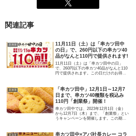
関連記事
11月11日（土）は「串カツ田中
居酒屋
の日」で、260円以下の串カツ40
品がなんと110円で提供されます!
11月11日（土）は「串カツ田中の日」
で、260円以下の串カツ40品がなんと110
円で提供されます。この日だけのお得な
特別イベントとして、おそらく多くの人
が訪れることでしょう。この機会に、
様々な種類の串カツを楽しんでみてくだ
「串カツ田中」12月1日～12月7
居酒屋
さい。ただし、こ...
日まで、串カツ40種類を税込み
110円「創業祭」開催！
串カツ田中では、2023年12月1日（金）
から12月7日（木）まで、「創業祭」とい
うキャンペーンを開催します。この期間
中、税込み260円以下の串カツ40種類を税
込み110円で提供するというものです。人
気の「串カツ豚」「串カツ牛」、大阪名
串カツ田中×アパ社長カレー コラ
居酒屋