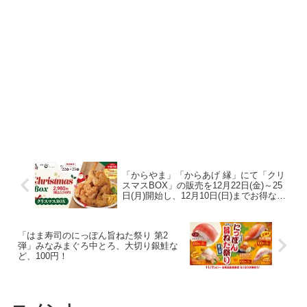
「からやま」「からあげ 縁」にて「クリ
スマスBOX」の販売を12月22日(金)～25
日(月)開始し、12月10日(日)までお得な早
割予約を実施
「はま寿司のにっぽん旨ねた祭り 第2
弾」みなみまぐろ中とろ、大切り銀鮭な
ど、100円！