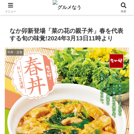
飲食店キャンペーン・食品飲料お菓子新発売のグルメニュース。
メニュー
検索
なか卯新登場「菜の花の親子丼」春を代表
する旬の味覚!2024年3月13日11時より
牛丼・定食