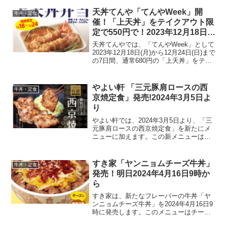
ューは、2021年に行われた限定メニュー
の総選挙で1位に輝いた人気メニューで、
天丼てんや「てんやWeek」開
牛丼・定食
その人気を受け...
催！「上天丼」をテイクアウト限
定で550円で！2023年12月18日
(月)から12月24日(日)まで
天丼てんやでは、「てんやWeek」として
2023年12月18日(月)から12月24日(日)まで
の7日間、通常680円の「上天丼」をテイ
クアウト限定で550円(税込)で販売するキ
ャンペーンを実施します。「上天丼弁
当」には、海老2本、れんこん、...
やよい軒 「三元豚肩ロースの西
牛丼・定食
京焼定食」発売!2024年3月5日よ
り
やよい軒では、2024年3月5日より、「三
元豚肩ロースの西京焼定食」を新たにメ
ニューに加えます。この新メニューは、
京都の老舗が作る上品な甘味と控えめな
塩分が魅力の西京味噌に漬け込み、香り
高く焼き上げた三元豚の肩ロース肉を使
すき家「ヤンニョムチーズ牛丼」
牛丼・定食
用しています。メニ...
発売！明日2024年4月16日9時か
ら
すき家は、新たなフレーバーの牛丼「ヤ
ンニョムチーズ牛丼」を2024年4月16日9
時に発売します。このメニューはチーズ
と甘辛のヤンニョムソースが組み合わさ