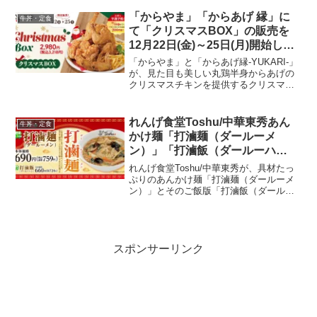
り、やみつきになる味わいを提供するこ
とで知られています。価格設定ミニ: 570
「からやま」「からあげ 縁」に
牛丼・定食
円並盛: ...
て「クリスマスBOX」の販売を
12月22日(金)～25日(月)開始し、
12月10日(日)までお得な早割予約
「からやま」と「からあげ縁-YUKARI-」
を実施
が、見た目も美しい丸鶏半身からあげの
クリスマスチキンを提供するクリスマス
BOXを販売することを発表しました。こ
の特別なクリスマスチキンは、秘伝の特
製漬け込みダレを使用し、鶏肉の旨味を
れんげ食堂Toshu/中華東秀あん
牛丼・定食
引き立て、高温...
かけ麺「打滷麺（ダールーメ
ン）」「打滷飯（ダールーハ
ン）」発売！2024年2月21日から
れんげ食堂Toshu/中華東秀が、具材たっ
ぷりのあんかけ麺「打滷麺（ダールーメ
ン）」とそのご飯版「打滷飯（ダールー
ハン）」を2024年2月21日から期間限定
で販売開始します。このメニューは、北
京など中国北部の家庭料理に由来し、オ
イスターと醤...
スポンサーリンク