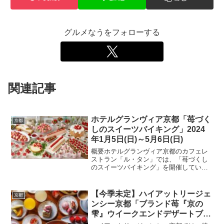
グルメなうをフォローする
関連記事
ホテルグランヴィア京都「苺づく
京都
しのスイーツバイキング」2024
年1月5日(日)～5月6日(日)
概要ホテルグランヴィア京都のカフェレ
ストラン「ル・タン」では、「苺づくし
のスイーツバイキング」を開催していま
す。京都駅直結の便利な立地で、苺をふ
んだんに使ったスイーツや軽食が食べ放
題の豪華なビュッフェを楽しむことがで
【今季未定】ハイアットリージェ
京都
きます。期間2024年1...
ンシー京都「ブランド苺『京の
雫』ウイークエンドデザートブッ
フェ」2023年3月25日(土)～5月