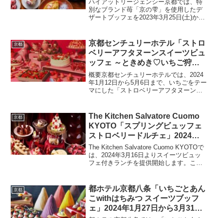
ハイアットリージェンシー京都では、特
21日(日) ※土日祝限定
別なブランド苺「京の雫」を使用したデ
ザートブッフェを2023年3月25日(土)から
5月21日(日)までの土日祝に開催します。
この期間中、ダイニングレストラン「カ
フェ 33」にて、渋谷農園から届く新鮮な
京都センチュリーホテル「ストロ
京都
苺を...
ベリーアフタヌーンスイーツビュ
ッフェ ～ときめき♡いちご狩り
～」2024年1月12日から5月6日ま
概要京都センチュリーホテルでは、2024
で
年1月12日から5月6日まで、いちごをテー
マにした「ストロベリーアフタヌーンス
イーツビュッフェ ～ときめき♡いちご狩
り～」を開催します。この期間限定のビ
ュッフェは、JR京都駅中央口から徒歩2
The Kitchen Salvatore Cuomo
京都
分のアクセ...
KYOTO「スプリングビュッフェ
ストロベリードルチェ」2024年3
月16日～5月6日
The Kitchen Salvatore Cuomo KYOTOで
は、2024年3月16日よりスイーツビュッ
フェ付きランチを提供開始します。この
ランチ＆スイーツビュッフェでは、春の
息吹を感じる生搾りモンブランやストロ
ベリードルチェ、そして...
都ホテル京都八条「いちごとあん
京都
こwithはちみつ スイーツブッフ
ェ」2024年1月27日から3月31日
まで