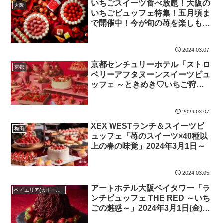
いちごスイーツ食べ放題！大阪の
大阪
いちごビュッフェ特集！五月頃ま
で開催中！今が旬の苺を楽しも
う！
2024.03.07
京都センチュリーホテル「ストロ
京都
ベリーアフタヌーンスイーツビュ
ッフェ ～ときめき♡いちご狩り
～」2024年1月12日から5月6日ま
で
2024.03.07
XEX WESTランチ＆スイーツビ
梅田
ュッフェ「苺のスイーツ×40種以
上の春の味覚」2024年3月1日～
2024.03.05
アートホテル大阪ベイタワー「ラ
ベイエリア(大正・住之江ほか)
ンチビュッフェ THE RED ～いち
ごの魅惑～」2024年3月1日(金)～
5月12日(日)