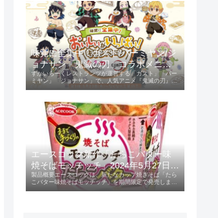
ントされます。キャンペーン参...
味覚に全集中！ガスト/バーミヤン/ジ
ョナサン「鬼滅の刃」コラボメニュ
すかいらーくレストランツが運営する「ガスト」「バー
ー発売 2024年5月23日 第1弾、6月13
ミヤン」「ジョナサン」で、人気アニメ『鬼滅の刃』と
日 第2弾
のコラボキャンペーンが開催されます。第1弾は2024年
5月23日から、第2弾は2024年6月13日からスタート
し、特典としてオリジナルクリア...
エースコック新作「たらこバター味
焼そばモッチッチ」2024年5月27日発
製品概要エースコックは、新たなカップ焼きそば「たら
売！
こバター味焼そばモッチッチ」を期間限定で発売しま
す。 この製品は、236円（税別）で提供され、特にもち
もち感を重視した麺が特徴です。発売日2024年5月27日
に全国で販売開始。特徴と味わいも...