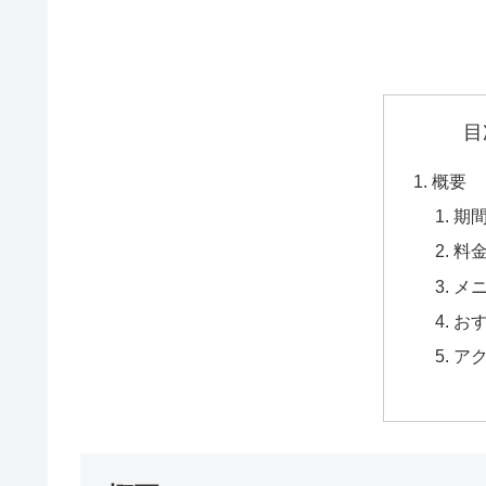
目
概要
期
料
メ
お
ア