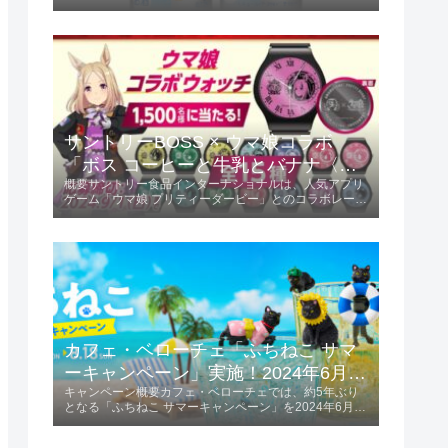
この限定フレーバーは、ミカンの甘味と酸味が絶妙にバ
ランスされ、初夏にぴったりの爽やかな味わいが楽しめ
ます。商品の特長爽やかな味わい...
サントリーBOSS × ウマ娘コラボ
「ボス コーヒーと牛乳とバナナ〈ウ
概要サントリー食品インターナショナルは、人気アプリ
マ娘デザイン〉」2024年6月4日発
ゲーム「ウマ娘 プリティーダービー」とのコラボレーシ
売！
ョンを発表しました。「ボス コーヒーと牛乳とバナナ
〈ウマ娘デザイン〉」を2024年6月4日に発売します。
この商品は185g容量で、価格は税...
カフェ・ベローチェ「ふちねこ サマ
ーキャンペーン」実施！2024年6月10
キャンペーン概要カフェ・ベローチェでは、約5年ぶり
日～8月18日
となる「ふちねこ サマーキャンペーン」を2024年6月10
日から8月18日まで実施します。 この期間、夏をテーマ
にした様々なコスチュームを着た「ふちねこ」がプレゼ