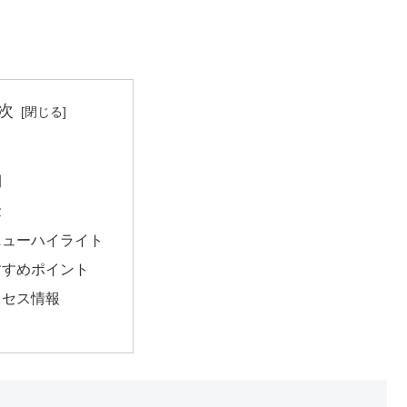
次
間
金
ニューハイライト
すすめポイント
クセス情報