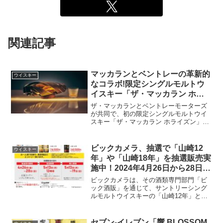
関連記事
マッカランとベントレーの革新的
ウイスキー
なコラボ!限定シングルモルトウ
イスキー「ザ・マッカラン ホラ
イズン」発売中！
ザ・マッカランとベントレーモーターズ
が共同で、初の限定シングルモルトウイ
スキー「ザ・マッカラン ホライズン」を
発表しました。この革新的なプロジェク
トは、両ブランドの強みを結集して創り
上げた製品であり、未来を見据えた素材
ビックカメラ、抽選で「山崎12
ウイスキー
とデザインによって、新...
年」や「山崎18年」を抽選販売実
施中！2024年4月26日から28日ま
で受付
ビックカメラは、その酒類専門部門「ビ
ック酒販」を通じて、サントリーシング
ルモルトウイスキーの「山崎12年」と
「山崎18年」を含む貴重なウイスキーの
抽選販売を実施します。この特別な機会
を逃さないよう、条件を満たしたビック
セブン-イレブン「響 BLOSSOM