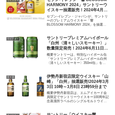
ウイスキー
カメラグループ提携クレ...
HARMONY 2024」サントリーウ
イスキー抽選販売！2024年4月28
日23時59分まで！
セブン-イレブン・ジャパンが、サントリ
ーのプレミアムウイスキー「響
BLOSSOM HARMONY 2024」を抽選販
売します。この販売はセブン-イレブン ネ
ットギフトで行われ、特定の資格を持つ
メルマガ会員が対象です。抽選販売の概
サントリープレミアムハイボール
ウイスキー
要受付期間...
「白州〈清々しいスモーキー〉」
数量限定発売！2024年6月11日か
ら
概要サントリーは、特別なハイボール缶
「サントリープレミアムハイボール白州
〈清々しいスモーキー〉350ml缶」を
2024年6月11日に数量限定で発売しま
す。このハイボールは、白州蒸溜所の原
酒を使用し、スモーキーな味わいが特徴
伊勢丹新宿店限定ウイスキー「山
百貨店
です。製品情報容量...
崎」「白州」抽選販売!2024年3月
3日 10時～3月8日 23時59分まで
概要伊勢丹新宿店は、エムアイカード会
員限定でサントリーウイスキー100周年記
念蒸溜所ラベルのシングルモルトウイス
キー「山崎」と「白州」を含む抽選販売
を実施します。2024年3月3日から8日ま
での間、三越伊勢丹アプリを通じて応募
サントリー「ウイスキー響