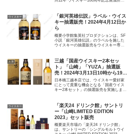
州12年 ウイスキー100周年記念蒸溜所ラ
ベル」と「ワールドウイスキー 碧Ao」の
2本セットを抽選販売します。この特別な
セットは、ウイスキー愛好家にとって見
「銀河英雄伝説」ラベル・ウイス
ウイスキー
逃せない機会...
キー抽選販売！2024年4月12日か
ら
概要小学館集英社プロダクションは、SF
小説「銀河英雄伝説」のラベルを施した
ウイスキーの抽選販売をウイスキー専門
サイト「WHISKY MEW（ウイスキーミ
ュウ）」で2024年4月12日から実施しま
す。この販売は、同作品の長い歴史とフ
三越「国産ウイスキー2本セッ
お酒
ァンへの敬...
ト」「山崎」「YUZA」抽選販
売！2024年3月13日10時から19日
19時30分まで
日本橋三越本店では、ウイスキー愛好家
にとって貴重な機会となる「国産ウイス
キー2本セット」の抽選販売を実施しま
す。このセットには、サントリー山崎蒸
溜所の「シングルモルトウイスキー 山崎
LIMITED EDITION 2021」と遊佐蒸溜所
「楽天24 ドリンク館」サントリ
ウイスキー
の「...
ー「山崎LIMITED EDITION
2023」セット販売
概要楽天市場の「楽天24 ドリンク館」
は、サントリーの「シングルモルトウイ