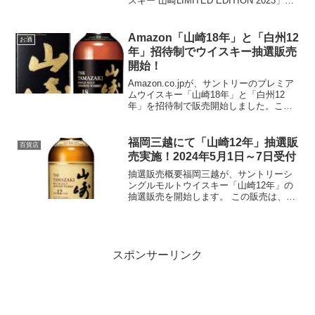
スキー 山崎LIMITED EDITION 2023」を
含む特別なウイスキーセットの販売を、3
月20日0時から開始します。このセットに
は、サントリーから発売されている...
Amazon「山崎18年」と「白州12
お酒
年」招待制でウイスキー抽選販売
開始！
Amazon.co.jpが、サントリーのプレミア
ムウイスキー「山崎18年」と「白州12
年」を招待制で販売開始しました。この
販売方法は、特に人気の高い高級ウイス
キーを公平に購入する機会を提供するこ
とを目的としています。選ばれた顧客の
福岡三越にて「山崎12年」抽選販
百貨店
みが購入の...
売実施！2024年5月1日～7日受付
抽選販売概要福岡三越が、サントリーシ
ングルモルトウイスキー「山崎12年」の
抽選販売を開始します。 この販売は、エ
ムアイカードプラス会員および三越伊勢
丹アプリ会員限定で、カードとアプリの
連携が必要です。受付期間2024年5月1日
10時から5月...
スポンサーリンク