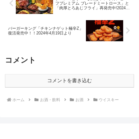
フプレミアム ブレードミートロース」と
「肉厚とろあじフライ」再発売中!2024年
4月19日から
バーガーキング「チキンナゲット極辛Z」
復活発売中！！2024年4月19日より
コメント
コメントを書き込む
ホーム
お酒・飲料
お酒
ウイスキー