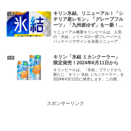
期間限定で発売します。この新商品は、
甘酸っぱいいちごとさくらんぼの味わい
を楽しめるアルコール飲料です。商品情
キリン氷結、リニューアル！「シ
お酒
報アルコール度数:...
チリア産レモン」「グレープフル
ーツ」「九州産ゆず」を一新！
2024年5月より順次導入
リニューアル概要キリンビールは、人気
の「氷結」シリーズの一部フレーバーと
パッケージデザインを全面リニューアル
します。 この変更は、2024年5月製造分
から順次適用される予定です。リニュー
アルは、よりフルーティでクリアな味わ
キリン「氷結 ミカンクーラー」
お酒
いを追求するために...
限定発売！2024年6月11日から
キリンビールは、「氷結」ブランドから
新たに「キリン 氷結 ミカンクーラー」を
2024年6月11日に発売します。この限定
フレーバーは、ミカンの甘味と酸味が絶
妙にバランスされ、初夏にぴったりの爽
やかな味わいが楽しめます。商品の特長
爽やかな味わい...
スポンサーリンク