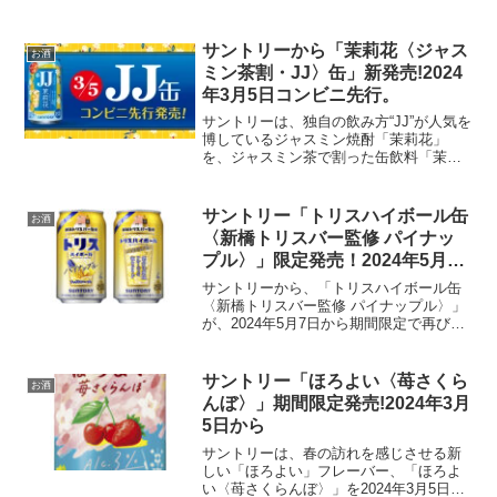
品は、アメリカを代表するテネシーウイ
スキーブランド「ジャックダニエル」と
「コカ･コーラ」のミックスドリンクの糖
サントリーから「茉莉花〈ジャス
お酒
類ゼロバージ...
ミン茶割・JJ〉缶」新発売!2024
年3月5日コンビニ先行。
サントリーは、独自の飲み方“JJ”が人気を
博しているジャスミン焼酎「茉莉花」
を、ジャスミン茶で割った缶飲料「茉莉
花〈ジャスミン茶割・JJ〉缶」を2024年
3月5日にコンビニエンスストアで先行発
売し、全国発売は4月9日に行います。こ
サントリー「トリスハイボール缶
お酒
の新商品は...
〈新橋トリスバー監修 パイナッ
プル〉」限定発売！2024年5月7
日から
サントリーから、「トリスハイボール缶
〈新橋トリスバー監修 パイナップル〉」
が、2024年5月7日から期間限定で再び市
場に登場します。この製品は、食事との
相性を考え、手軽に楽しめるハイボール
缶として設計されており、昨年の大好評
サントリー「ほろよい〈苺さくら
お酒
を受けての再発売...
んぼ〉」期間限定発売!2024年3月
5日から
サントリーは、春の訪れを感じさせる新
しい「ほろよい」フレーバー、「ほろよ
い〈苺さくらんぼ〉」を2024年3月5日に