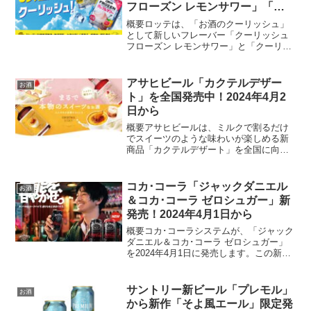
フローズン レモンサワー」「ク
ーリッシュ フローズン グレフル
概要ロッテは、「お酒のクーリッシュ」
サワー」2024年4月15日から
として新しいフレーバー「クーリッシュ
フローズン レモンサワー」と「クーリッ
シュ フローズン グレフルサワー」を
2024年4月15日から順次発売します。こ
れらの製品では、アルコール分5％で、フ
アサヒビール「カクテルデザー
お酒
ローズン状態...
ト」を全国発売中！2024年4月2
日から
概要アサヒビールは、ミルクで割るだけ
でスイーツのような味わいが楽しめる新
商品「カクテルデザート」を全国に向け
て発売しました。このシリーズは、「ま
るでショートケーキなお酒」と「まるで
クレームブリュレなお酒」の2種類から成
コカ･コーラ「ジャックダニエル
お酒
り、どちらも定番のミル...
＆コカ･コーラ ゼロシュガー」新
発売！2024年4月1日から
概要コカ･コーラシステムが、「ジャック
ダニエル＆コカ･コーラ ゼロシュガー」
を2024年4月1日に発売します。この新商
品は、アメリカを代表するテネシーウイ
スキーブランド「ジャックダニエル」と
「コカ･コーラ」のミックスドリンクの糖
サントリー新ビール「プレモル」
お酒
類ゼロバージ...
から新作「そよ風エール」限定発