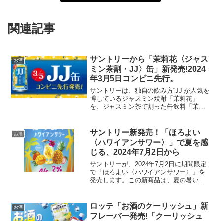
関連記事
サントリーから「茉莉花〈ジャス
お酒
ミン茶割・JJ〉缶」新発売!2024
年3月5日コンビニ先行。
サントリーは、独自の飲み方“JJ”が人気を
博しているジャスミン焼酎「茉莉花」
を、ジャスミン茶で割った缶飲料「茉莉
花〈ジャスミン茶割・JJ〉缶」を2024年
3月5日にコンビニエンスストアで先行発
売し、全国発売は4月9日に行います。こ
サントリー新発売！「ほろよい
お酒
の新商品は...
〈ハワイアンサワー〉」で夏を感
じる、2024年7月2日から
サントリーが、2024年7月2日に期間限定
で「ほろよい〈ハワイアンサワー〉」を
発売します。この新商品は、夏の暑い
日々にぴったりのトロピカルフレーバー
で、リフレッシュする特別なひと時を提
供します。「ほろよい〈ハワイアンサワ
ロッテ「お酒のクーリッシュ」新
お酒
ー〉」の特長「ほろよ...
フレーバー発売!「クーリッシュ