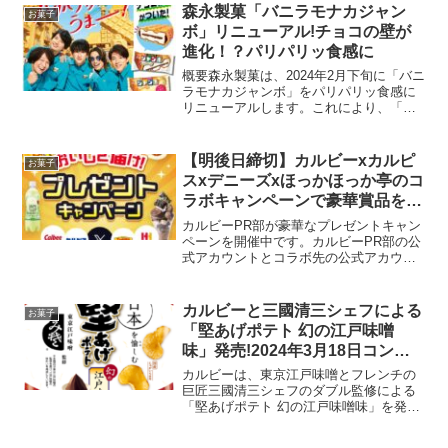
徴キャラクターデザインカステラの表面
森永製菓「バニラモナカジャン
お菓子
には、「ド...
ボ」リニューアル!チョコの壁が
進化！？パリパリッ食感に
概要森永製菓は、2024年2月下旬に「バニ
ラモナカジャンボ」をパリパリッ食感に
リニューアルします。これにより、「チ
ョコモナカジャンボ」と合わせて、両製
品ともに強化されたパリパリ感を楽しむ
ことができます。リニューアルのポイン
【明後日締切】カルビーxカルピ
お菓子
トパリパリッ食感リ...
スxデニーズxほっかほっか亭のコ
ラボキャンペーンで豪華賞品をゲ
ット！2024年2月15日～2024年3
カルビーPR部が豪華なプレゼントキャン
月10日
ペーンを開催中です。カルビーPR部の公
式アカウントとコラボ先の公式アカウン
トをフォローし、対象の投稿をリポスト
するだけで、カルビーの人気商品詰め合
わせが当たるチャンスがあります。キャ
カルビーと三國清三シェフによる
お菓子
ンペーン参加方法カル...
「堅あげポテト 幻の江戸味噌
味」発売!2024年3月18日コンビ
ニ先行！
カルビーは、東京江戸味噌とフレンチの
巨匠三國清三シェフのダブル監修による
「堅あげポテト 幻の江戸味噌味」を発売
します。この新しいフレーバーは、カル
ビーの「日本を愉しむ」プロジェクトの