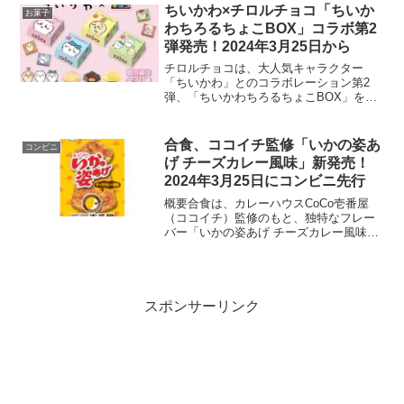
第6弾として、堅あげポテトの30周年記念
ちいかわ×チロルチョコ「ちいか
お菓子
企画商品の一環とし...
わちろるちょこBOX」コラボ第2
弾発売！2024年3月25日から
チロルチョコは、大人気キャラクター
「ちいかわ」とのコラボレーション第2
弾、「ちいかわちろるちょこBOX」を
2024年3月25日に発売します。この新し
いコレクションは、メロンパン、プリ
ン、ビスという3つの味が楽しめるセット
合食、ココイチ監修「いかの姿あ
コンビニ
になっており、価格は...
げ チーズカレー風味」新発売！
2024年3月25日にコンビニ先行
概要合食は、カレーハウスCoCo壱番屋
（ココイチ）監修のもと、独特なフレー
バー「いかの姿あげ チーズカレー風味」
を2024年3月25日にコンビニエンススト
アでの先行発売を皮切りに、4月1日から
は他の販路でも販売を開始します。この
商品は、ココ...
スポンサーリンク