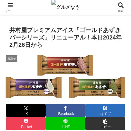
飲食店キャンペーン・食品飲料お菓子新発売のグルメニュース。
メニュー
検索
井村屋プレミアムアイス「ゴールドあずき
バーシリーズ」リニューアル！本日2024年
2月26日から
お菓子
X
Facebook
はてブ
Pocket
LINE
コピー