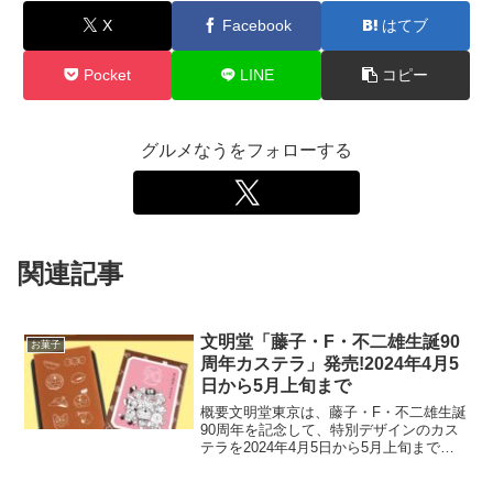
X
Facebook
はてブ
Pocket
LINE
コピー
グルメなうをフォローする
関連記事
文明堂「藤子・F・不二雄生誕90
お菓子
周年カステラ」発売!2024年4月5
日から5月上旬まで
概要文明堂東京は、藤子・F・不二雄生誕
90周年を記念して、特別デザインのカス
テラを2024年4月5日から5月上旬まで期
間限定で販売します。価格は2592円で、
公式通販サイトにて予約受付中です。特