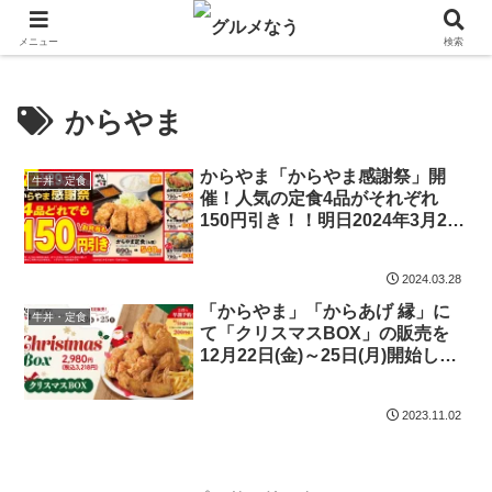
飲食店キャンペーン・食品飲料お菓子新発売のグルメニュース。
メニュー
検索
からやま
からやま「からやま感謝祭」開
牛丼・定食
催！人気の定食4品がそれぞれ
150円引き！！明日2024年3月29
日から4月4日まで
2024.03.28
「からやま」「からあげ 縁」に
牛丼・定食
て「クリスマスBOX」の販売を
12月22日(金)～25日(月)開始し、
12月10日(日)までお得な早割予約
を実施
2023.11.02