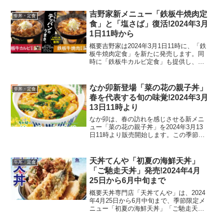
のメニューは、1日に必要な野菜の半分を
摂取できるだけでなく、牛肉の焼きしゃ
吉野家新メニュー「鉄板牛焼肉定
牛丼・定食
ぶを楽しめるという...
食」と「塩さば」復活!2024年3月
1日11時から
概要吉野家は2024年3月1日11時に、「鉄
板牛焼肉定食」を新たに発売します。同
時に「鉄板牛カルビ定食」も提供し、両
商品ともにご飯の増量・おかわりが無料
となる特典付きです。価格はそれぞれ743
円で、肉の芳香と特製焼肉たれが五感を
なか卯新登場「菜の花の親子丼」
牛丼・定食
刺激する一品...
春を代表する旬の味覚!2024年3月
13日11時より
なか卯は、春の訪れを感じさせる新メニ
ュー「菜の花の親子丼」を2024年3月13
日11時より販売開始します。この季節限
定の丼は、春を代表する旬の味覚「菜の
花」をフィーチャーしており、なか卯自
慢のふわとろの親子丼に菜の花のからし
天丼てんや「初夏の海鮮天丼」
牛丼・定食
和えを合わせた春...
「ご馳走天丼」発売!2024年4月
25日から6月中旬まで
概要天丼専門店「天丼てんや」は、2024
年4月25日から6月中旬まで、季節限定メ
ニュー「初夏の海鮮天丼」「ご馳走天
丼」および「たれづけ海老づくし天丼」