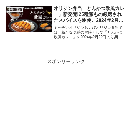
を販売します。これらのメニューは季節
の素材をふんだんに使用し、新鮮な食材
オリジン弁当「とんかつ欧風カレ
牛丼・定食
の美味しさを堪能で...
ー」新発売!25種類もの厳選され
たスパイスを駆使。2024年2月22
日より
キッチンオリジンおよびオリジン弁当で
は、新たな味覚の冒険として「とんかつ
欧風カレー」を2024年2月22日より期間
限定で販売開始します。このカレーは、
25種類もの厳選されたスパイスを駆使
し、欧風カレーの奥深い風味とバランス
の取れた味わいを実...
スポンサーリンク