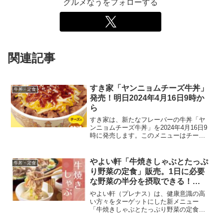
グルメなうをフォローする
関連記事
すき家「ヤンニョムチーズ牛丼」
牛丼・定食
発売！明日2024年4月16日9時か
ら
すき家は、新たなフレーバーの牛丼「ヤ
ンニョムチーズ牛丼」を2024年4月16日9
時に発売します。このメニューはチーズ
と甘辛のヤンニョムソースが組み合わさ
り、やみつきになる味わいを提供するこ
とで知られています。価格設定ミニ: 570
やよい軒「牛焼きしゃぶとたっぷ
牛丼・定食
円並盛: ...
り野菜の定食」販売。1日に必要
な野菜の半分を摂取できる！
2024年4月2日より
やよい軒（プレナス）は、健康意識の高
い方々をターゲットにした新メニュー
「牛焼きしゃぶとたっぷり野菜の定食」
を2024年4月2日より販売開始します。こ