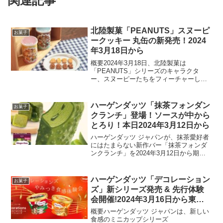
関連記事
北陸製菓「PEANUTS」スヌーピ
お菓子
ークッキー 丸缶の新発売！2024
年3月18日から
概要2024年3月18日、北陸製菓は
「PEANUTS」シリーズのキャラクタ
ー、スヌーピーたちをフィーチャーした
特別デザインの「スヌーピークッキー 丸
缶」を発売します。この限定品は、スヌ
ーピーやその仲間たちをモチーフにした
ハーゲンダッツ「抹茶フォンダン
お菓子
17種類のクッキーを...
クランチ」登場！ソースが中から
とろり！本日2024年3月12日から
ハーゲンダッツ ジャパンが、抹茶愛好者
にはたまらない新作バー「抹茶フォンダ
ンクランチ」を2024年3月12日から期間
限定で販売します。この新作は、抹茶の
フォンダンショコラを思わせるソースが
中からとろりと溢れ出すデザインが特徴
ハーゲンダッツ「デコレーション
お菓子
です。商品概要価...
ズ」新シリーズ発売 & 先行体験
会開催!2024年3月16日から東京
大阪名古屋福岡札幌で
概要ハーゲンダッツ ジャパンは、新しい
食感のミニカップシリーズ