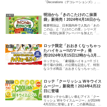
「Decorations（デコレーションズ）」を
2024年3月26日に発売します。発売に先
駆け、東京、名古屋、福岡、大阪、札幌
の5都市で「デコレーションズ やみつき
明治から「きのこたけのこ抹茶
お菓子
食感体験会」を...
袋」新発売！2024年4月16日から
概要明治は、日本国内外で人気の「きの
この山」と「たけのこの里」シリーズ
に、特別な抹茶フレーバーを加えた「き
のこたけのこ抹茶袋」を2024年4月16日
に発売します。この新商品は、宇治抹茶
と西尾抹茶、二つの異なる抹茶を使用し
ロッテ限定「おおきくなっちゃっ
お菓子
ています。特徴と内容...
たハイキュー!!のマーチ」発
売!2024年3月15日12時から3月24
日23時59分まで
ロッテから、「劇場版ハイキュー!! ゴミ
捨て場の決戦」の公開を記念して、特別
なコラボ商品「おおきくなっちゃったハ
イキュー!!のマーチ」が限定発売されま
す。この期間限定の商品は、ロッテオン
ラインショップでのみ2024年3月15日12
ロッテ「クーリッシュ Wキウイス
お菓子
時から3月...
ムージー」新発売！2024年4月22
日に登場
概要ロッテから新しい飲むアイス「クー
リッシュ Wキウイスムージー」が2024年
4月22日に登場します。この新商品は、グ