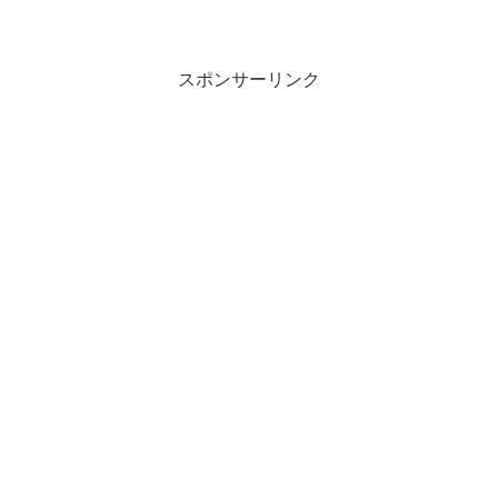
リーンキウイとゴールドキウイの異なる
味わいを組み合わせた、爽やかで甘いス
ムージータイプの氷菓です。特徴内容量:
140mL...
スポンサーリンク