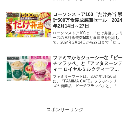
ージー」を2024年4月2日に発売します
（沖縄県を除く）。各238円で提供され、
忙しい日常でも手軽に栄養補給が可能で
ローソンストア100「だけ弁当 累
コンビニ
す。商...
計500万食達成感謝セール」2024
年2月14日～27日
ローソンストア100は、「だけ弁当」シリ
ーズの累計販売数500万食達成を記念し
て、2024年2月14日から27日まで「だけ
弁当 累計500万食達成感謝セール」を実
施します。このセール期間中、特定の飲
料を購入すると、もう1本無料クーポンが
ファミマからジューシーな「ピー
コンビニ
もら...
チフラッペ」と「アフタヌーンテ
ィー ロイヤルミルクティーフラ
ッペ」登場!明日2024年3月26日
ファミリーマートは、2024年3月26日
から
に、「FAMIMA CAFÉ」フラッペシリー
ズの新商品「ピーチフラッペ」と、「ア
フタヌーンティー ロイヤルミルクティー
フラッペ」を発売します。「ピーチフラ
ッペ」は、ファミマフラッペ史上最高の
桃の果汁量...
スポンサーリンク