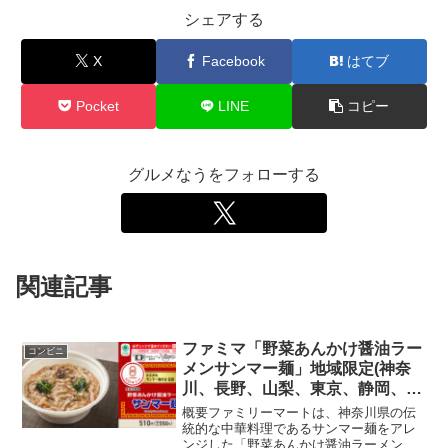
シェアする
X
Facebook
はてブ
Pocket
LINE
コピー
グルメなうをフォローする
関連記事
ファミマ「野菜あんかけ醤油ラー
コンビニ
メンサンマー麺」地域限定(神奈
川、長野、山梨、東京、静岡、新
潟)発売!2024年4月16日から
概要ファミリーマートは、神奈川県の伝
統的な中華料理であるサンマー麺をアレ
ンジした「野菜あんかけ醤油ラーメンサ