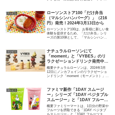
ンマー麺」を、2024年4月16日から神奈
川県、長野県、山梨県、東京都、静岡
県、新潟県の地域限定で販売します。価
ローソンストア100「だけ弁当
コンビニ
格は550円。特徴具...
（マルシンハンバーグ）」（216
円）発売！2024年3月13日から
ローソンストア100は、お客様に新しい食
体験を提供するため、「だけ弁当」シリ
ーズの第10弾として、「マルシンハンバ
ーグ」を唯一のおかずとする特別な「だ
け弁当」を2024年3月13日に発売しま
す。この「だけ弁当（マルシンハンバー
ナチュラルローソンにて
コンビニ
グ）」は、シン...
「moment」と「VYBES」のリ
ラクゼーションドリンク発売中！
2024年3月12日から
概要ナチュラルローソンは、2024年3月
12日にノンカフェインのリラクゼーショ
ンドリンク「moment（モーメント）」と
「VYBES（バイブス）」を新たにライン
ナップしました。これらのドリンクは、
心身のリラクゼーションを促進するハー
ファミマ新作「1DAY スムージ
コンビニ
ブやアダ...
ー」シリーズ「1DAY ベジタブル
スムージー」と「1DAY フルーツ
スムージー」2024年4月2日に発
概要ファミリーマートは、1日分の野菜や
売
フルーツを摂取できる「1DAY ベジタブ
ルスムージー」と「1DAY フルーツスム