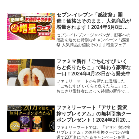
セブン-イレブン「感謝祭」開
コンビニ
催！価格はそのまま、人気商品が
増量されます！2024年5月8日～
15日
セブン-イレブン・ジャパンが、顧客への
感謝を込めた特別なキャンペーン「感謝
祭 人気商品お値段そのまま増量フェア」
を全国の店舗で展開します。このフェア
は、2024年5月8日から15日までの期間限
定で、早期終了の可能性があるため、早
ファミマ新作「ごちむすび いく
コンビニ
めにチェック...
らと炙りたらこ」で味わう豪華な
一口！2024年4月23日から発売中
ファミリーマートから新たに登場した
「ごちむすび いくらと炙りたらこ」は、
おにぎり愛好者にとって待望の新作で
す。この春、豪華な海の幸を気軽に味わ
える機会を提供しています。製品の特徴
と販売情報2024年4月23日に発売された
ファミリーマート「アサヒ 贅沢
コンビニ
この新作おむすびは、...
搾りプレミアム」の無料引換クー
ポンプレゼント！2024年2月20日
～ 2月29日23:59まで
ファミリーマートでは、「アサヒ 贅沢搾
りプレミアム」の無料引換クーポンが抽
選で20万名に当たるキャンペーンを実施