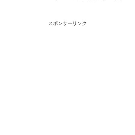
を、2024年2月20日に発売します。今回
の新商品ラインアップには、「もつうど
ん」、「カツとじ丼風おむすび」、「大
盛 焼きうどん（...
スポンサーリンク