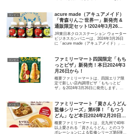
しています。このキャンペーンは、ファ
ミリーマートの公式Xアカウントをフォロ
ーし、指定の投稿をリポストすることで
acure made（アキュアメイド）
コンビニ
参加できます。応募...
「青森りんご 世界一」新発売 &
通販限定セット!2024年3月26日
から
JR東日本クロスステーション ウォーター
ビジネスカンパニーは、2024年3月26日
に「acure made（アキュアメイド）」ブ
ランドから「青森りんご 世界一」を新発
売します。これは、エキナカを中心に展
開するアキュアのオリジナル飲料で、
ファミリーマート四国限定「もち
コンビニ
28...
っとピザ」新発売！本日2024年3
月26日から！
概要ファミリーマートは、四国エリア限
定で新しい店内調理ピザ「もちっとピ
ザ」を2024年3月26日に発売します。こ
の新商品は、注文後に店内のオーブンで
焼き上げることで、外はサクッと中はも
ちっとした食感を楽しめるワンハンドピ
ファミリーマート「資さんうどん
コンビニ
ザです。商品ラインナ...
監修シリーズ」第6弾！「もつう
どん」など本日2024年2月20日発
売！
概要ファミリーマートは、北九州で40年
以上愛される「資さんうどん」とのコラ
ボレーションによる監修シリーズ第6弾