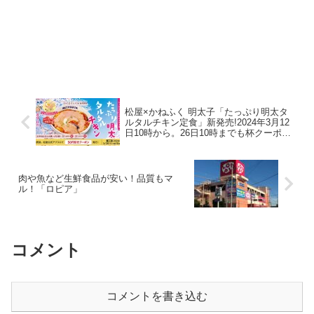
松屋×かねふく 明太子「たっぷり明太タ
ルタルチキン定食」新発売!2024年3月12
日10時から。26日10時までも杯クーポン
あり！
肉や魚など生鮮食品が安い！品質もマ
ル！「ロピア」
コメント
コメントを書き込む