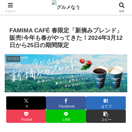
飲食店キャンペーン・食品飲料お菓子新発売のグルメニュース。
メニュー
検索
FAMIMA CAFÉ 春限定「新摘みブレンド」
販売!今年も春がやってきた！2024年3月12
日から25日の期間限定
コンビニ
X
Facebook
はてブ
Pocket
LINE
コピー