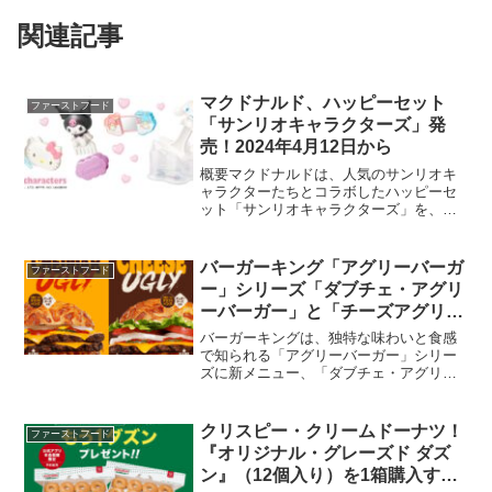
関連記事
マクドナルド、ハッピーセット
ファーストフード
「サンリオキャラクターズ」発
売！2024年4月12日から
概要マクドナルドは、人気のサンリオキ
ャラクターたちとコラボしたハッピーセ
ット「サンリオキャラクターズ」を、
2024年4月12日から3段階に分けて発売し
ます。ハローキティ、クロミ、ぐでたま
など、お料理やおでかけグッズになった
バーガーキング「アグリーバーガ
ファーストフード
サンリオキャラクタ...
ー」シリーズ「ダブチェ・アグリ
ーバーガー」と「チーズアグリー
バーガー」発売中！2024年3月22
バーガーキングは、独特な味わいと食感
日から
で知られる「アグリーバーガー」シリー
ズに新メニュー、「ダブチェ・アグリー
バーガー」と「チーズアグリーバーガ
ー」を加え、2024年3月22日より提供開
始します。ダブチェ・アグリーバーガー
クリスピー・クリームドーナツ！
ファーストフード
価格単品：1340円...
『オリジナル・グレーズド ダズ
ン』（12個入り）を1箱購入する