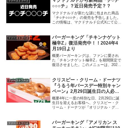
マクドナルドから新商品「チ○チ
ファーストフード
びを使用し...
○○○チ」？近日発売予定？？
マクドナルドが新たな謎に包まれた商品
「チ○チ○○○チ」の発売を予告しました。
この情報は、マクドナルド公式Xにて公開
された画像と共に、"チ"が3つ含まれる商
品名が示され、多くの注目を集めていま
す。新商品の謎発売予告公式からの投稿
バーガーキング「チキンナゲット
ファーストフード
は、具体的な商...
極辛Z」復活発売中！！2024年4
月19日より
概要バーガーキングは、ファンに愛され
た「チキンナゲット極辛Z」を期間限定で
復活させました。このメニューは、2024
年4月19日より全国のバーガーキング店舗
で提供開始しています。商品詳細チキン
ナゲット極辛Z価格:5ピース: 270円8ピー
クリスピー・クリーム・ドーナツ
ファーストフード
ス:...
『うるう年バースデー特別キャン
ペーン』2月29日誕生日の人必
見！『オリジナル・グレーズド®
概要4年に一度の特別な日、2月29日に誕
ダズン』229円
生日を迎えるお客様へ、クリスピー・ク
リーム・ドーナツが『オリジナル・グレ
ーズド® ダズン』を特別価格の229円でご
提供するキャンペーンを実施します。こ
の日だけの特別なお祝いを、ぜひ当店で
バーガーキング「アメリカン ス
ファーストフード
お楽しみくださ...