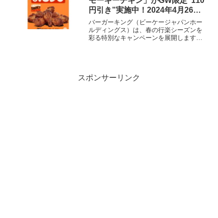
モーキーチキン」がGW限定“110
円引き”実施中！2024年4月26日
～5月9日販売
バーガーキング（ビーケージャパンホー
ルディングス）は、春の行楽シーズンを
彩る特別なキャンペーンを展開します。
「アメリカン スモーキーチキン」がゴー
ルデンウイーク限定で、お得な価格にな
っています。キャンペーン概要期間限定
の特別価格で提供され...
スポンサーリンク