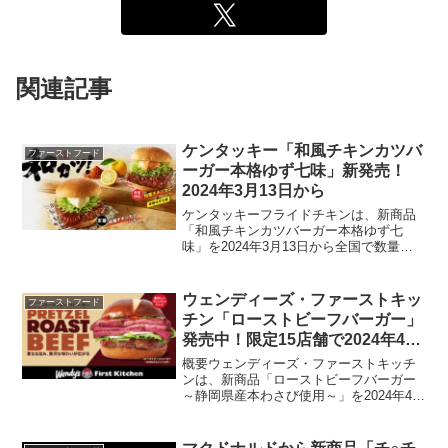
関連記事
ケンタッキー「和風チキンカツバ
ファーストフード
ーガー本格ゆず七味」新発売！
2024年3月13日から
ケンタッキーフライドチキンは、新商品
「和風チキンカツバーガー本格ゆず七
味」を2024年3月13日から全国で数量限
定販売します。この新バーガーは、1995
年の発売以来愛され続ける「和風チキン
カツバーガー」の新しいバリエーション
ウェンディーズ・ファーストキッ
ファーストフード
で、特製ゆず七味...
チン「ローストビーフバーガー」
発売中！限定15店舗で2024年4月
18日から10月下旬まで
概要ウェンディーズ・ファーストキッチ
ンは、新商品「ローストビーフバーガー
～静岡県産本わさび使用～」を2024年4月
18日から10月下旬まで、限定15店舗で期
間限定販売します。このバーガーは、豪
華なローストビーフと静岡県産の本わさ