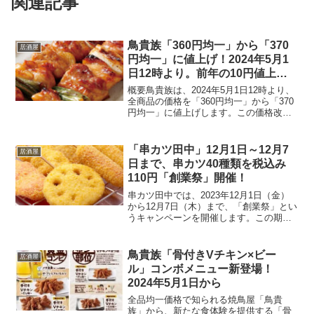
関連記事
鳥貴族「360円均一」から「370
居酒屋
円均一」に値上げ！2024年5月1
日12時より。前年の10円値上げ
に続く
概要鳥貴族は、2024年5月1日12時より、
全商品の価格を「360円均一」から「370
円均一」に値上げします。この価格改定
は、前年の10円値上げに続く措置です。
背景効率化の取り組み: 鳥貴族では、以前
の価格改定後も効率化をはじめとした
「串カツ田中」12月1日～12月7
居酒屋
様々な...
日まで、串カツ40種類を税込み
110円「創業祭」開催！
串カツ田中では、2023年12月1日（金）
から12月7日（木）まで、「創業祭」とい
うキャンペーンを開催します。この期間
中、税込み260円以下の串カツ40種類を税
込み110円で提供するというものです。人
気の「串カツ豚」「串カツ牛」、大阪名
鳥貴族「骨付きVチキン×ビー
居酒屋
物の...
ル」コンボメニュー新登場！
2024年5月1日から
全品均一価格で知られる焼鳥屋「鳥貴
族」から、新たな食体験を提供する「骨