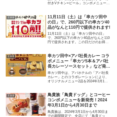
付きVチキン×ビール」コンボメニューが
登場します。この新メニューは、2024年5
月1日からの販売開始となり、「トリキで
見つけよう！こだわりコンボプロジェク
11月11日（土）は「串カツ田中
居酒屋
ト」の第3弾とし...
の日」で、260円以下の串カツ40
品がなんと110円で提供されます!
11月11日（土）は「串カツ田中の日」
で、260円以下の串カツ40品がなんと110
円で提供されます。この日だけのお得な
特別イベントとして、おそらく多くの人
が訪れることでしょう。この機会に、
様々な種類の串カツを楽しんでみてくだ
串カツ田中×アパ社長カレー コラ
居酒屋
さい。ただし、こ...
ボメニュー「串カツ5本＆アパ社
長カレーソースセット」など発
売！2024年3月1日から31日まで
串カツ田中は、アパホテルの「アパ社長
カレー」とのコラボレーションにより、
オリジナルメニュー2品を2024年3月1日
から31日まで販売します。この期間限定
のコラボメニューは、一部店舗を除く全
国の串カツ田中で楽しめます。コラボメ
鳥貴族「鳥貴ドッグ」とコーヒー
居酒屋
ニュー詳細串カツ...
コンボメニューを新発売！2024
年3月1日から4月30日まで
鳥貴族は、2024年3月1日から4月30日ま
での期間限定で、全店にて「鳥貴ドッ