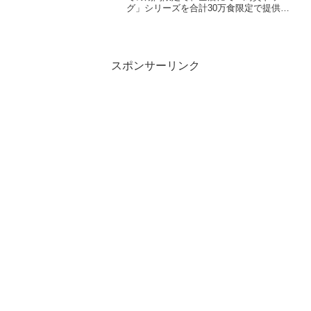
グ」シリーズを合計30万食限定で提供し
ます。この新メニューは、山崎製パンと
のコラボレーション「ランチパック（焼
鳥風）鳥貴族監修」の発売を記念して開
始されたものです...
スポンサーリンク