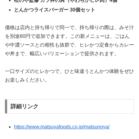
松のや監修 カツ丼の具（やわらかヒレ肉）4個
とんかつライスバーガー 30個セット
価格は店内と持ち帰りで同一で、持ち帰りの際は、みそ汁
を別途60円で追加できます。この新メニューは、ごはん
や中濃ソースとの相性も抜群で、ヒレかつ定食からカレー
や丼まで、幅広いバリエーションで提供されます。
一口サイズのヒレかつで、ひと味違うとんかつ体験をぜひ
お楽しみください。
詳細リンク
https://www.matsuyafoods.co.jp/matsunoya/