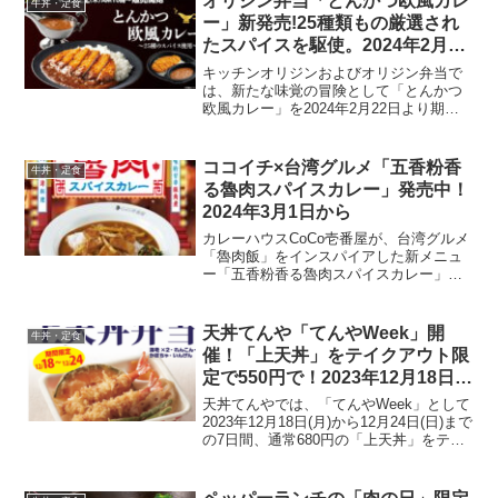
オリジン弁当「とんかつ欧風カレ
牛丼・定食
ー」新発売!25種類もの厳選され
たスパイスを駆使。2024年2月22
日より
キッチンオリジンおよびオリジン弁当で
は、新たな味覚の冒険として「とんかつ
欧風カレー」を2024年2月22日より期間
限定で販売開始します。このカレーは、
25種類もの厳選されたスパイスを駆使
し、欧風カレーの奥深い風味とバランス
ココイチ×台湾グルメ「五香粉香
牛丼・定食
の取れた味わいを実...
る魯肉スパイスカレー」発売中！
2024年3月1日から
カレーハウスCoCo壱番屋が、台湾グルメ
「魯肉飯」をインスパイアした新メニュ
ー「五香粉香る魯肉スパイスカレー」を
2024年3月1日に発売します。このメニュ
ーは、八角や花椒を含む6種のスパイスが
効いたカレーと、甘辛く煮たやわらかい
天丼てんや「てんやWeek」開
牛丼・定食
豚角煮、さら...
催！「上天丼」をテイクアウト限
定で550円で！2023年12月18日
(月)から12月24日(日)まで
天丼てんやでは、「てんやWeek」として
2023年12月18日(月)から12月24日(日)まで
の7日間、通常680円の「上天丼」をテイ
クアウト限定で550円(税込)で販売するキ
ャンペーンを実施します。「上天丼弁
当」には、海老2本、れんこん、...