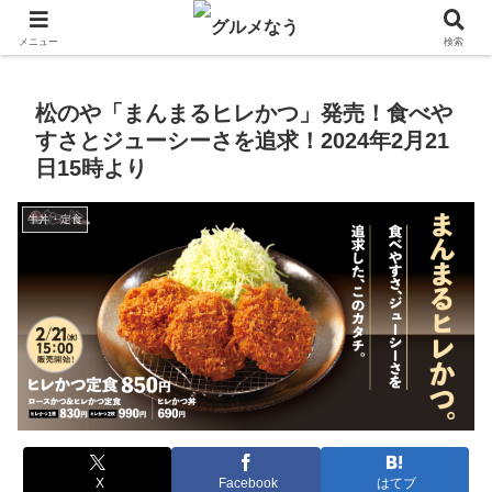
飲食店キャンペーン・食品飲料お菓子新発売のグルメニュース。
メニュー
検索
松のや「まんまるヒレかつ」発売！食べや
すさとジューシーさを追求！2024年2月21
日15時より
牛丼・定食
X
Facebook
はてブ