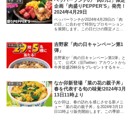
ペッパーランチの「肉の日」限定
牛丼・定食
企画「肉盛りPEPPER’S」発売！
2024年4月29日
ペッパーランチが2024年4月29日の「肉
の日」に合わせて特別なプロモーション
を展開します。この日だけの限定メニュ
ー「肉盛りPEPPER’S」が、驚きの価格
で提供される予定です。肉好きにはたま
らない、この日限りの特別な機会をお見
吉野家「肉の日キャンペーン第1
牛丼・定食
逃しなく。製...
弾」
吉野家が「肉の日キャンペーン第1弾」と
して、公式X（旧Twitter）アカウントから
牛丼並盛29杯分をプレゼントするキャン
ペーンを実施します。このキャンペーン
は、抽選で5名の当選者に「牛丼並盛無料
ご試食券」29枚が提供されます。応募方
なか卯新登場「菜の花の親子丼」
牛丼・定食
法吉野...
春を代表する旬の味覚!2024年3月
13日11時より
なか卯は、春の訪れを感じさせる新メニ
ュー「菜の花の親子丼」を2024年3月13
日11時より販売開始します。この季節限
定の丼は、春を代表する旬の味覚「菜の
花」をフィーチャーしており、なか卯自
慢のふわとろの親子丼に菜の花のからし
和えを合わせた春...