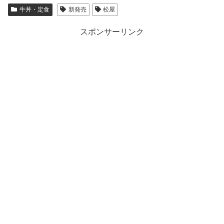
牛丼・定食
新発売
松屋
スポンサーリンク