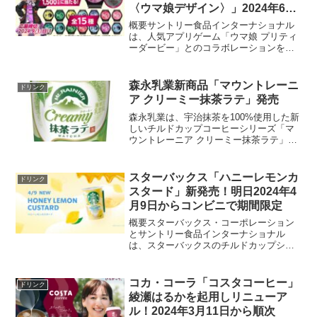
〈ウマ娘デザイン〉」2024年6月
4日発売！
概要サントリー食品インターナショナル
は、人気アプリゲーム「ウマ娘 プリティ
ーダービー」とのコラボレーションを発
表しました。「ボス コーヒーと牛乳とバ
ナナ〈ウマ娘デザイン〉」を2024年6月4
日に発売します。この商品は185g容量
森永乳業新商品「マウントレーニ
ドリンク
で、価格は税...
ア クリーミー抹茶ラテ」発売
森永乳業は、宇治抹茶を100%使用した新
しいチルドカップコーヒーシリーズ「マ
ウントレーニア クリーミー抹茶ラテ」を
2024年3月12日に期間限定で発売しま
す。240mL入りで、価格は180円前後（税
別）となっています。商品の特徴宇治抹
スターバックス「ハニーレモンカ
ドリンク
茶10...
スタード」新発売！明日2024年4
月9日からコンビニで期間限定
概要スターバックス・コーポレーション
とサントリー食品インターナショナル
は、スターバックスのチルドカップシリ
ーズの新製品として「ハニーレモンカス
タード」を2024年4月9日からコンビニで
期間限定販売します。この200mLカップ
コカ・コーラ「コスタコーヒー」
ドリンク
入りの新フレーバ...
綾瀬はるかを起用しリニューア
ル！2024年3月11日から順次