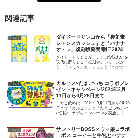
関連記事
ダイドードリンコから「復刻堂
ドリンク
レモンスカッシュ」と「バナナ
オ・レ」復刻版発売!明日2024年3
月25日から
ダイドードリンコが、レトロな味わいを
現代に蘇らせる「復刻堂」シリーズか
ら、「レモンスカッシュ」と「バナナ
オ・レ」を2024年3月25日に新たに発売
します。これらのドリンクは、昔懐かし
い味わいをそのままに、現代のトレンド
カルピス×たまごっち コラボプレ
ドリンク
に合わせたレシピで提供...
ゼントキャンペーン!2024年3月
11日から6月28日まで
アサヒ飲料は、2024年3月11日から6月28
日まで「カルピス」と「たまごっち」の
特別なコラボキャンペーンを実施しま
す。このキャンペーンでは、対象のカル
ピス商品を購入し、付いているシールの2
次元コードを読み取ってアサヒ飲料LINE
サントリーBOSS × ウマ娘コラボ
ドリンク
公式アカウ...
「ボス コーヒーと牛乳とバナナ