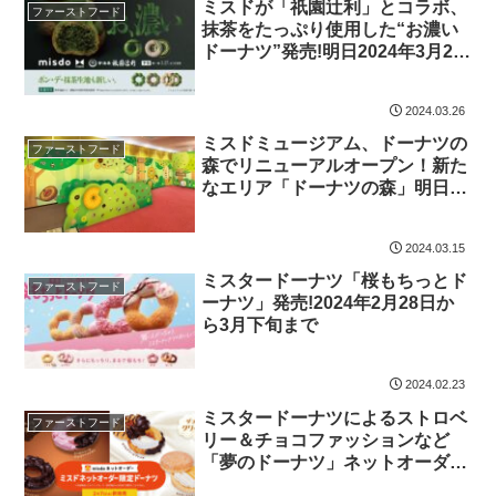
ミスドが「祇園辻利」とコラボ、
ファーストフード
抹茶をたっぷり使用した“お濃い
ドーナツ”発売!明日2024年3月27
日から5月下旬まで
2024.03.26
ミスドミュージアム、ドーナツの
ファーストフード
森でリニューアルオープン！新た
なエリア「ドーナツの森」明日
2024年3月16日10時から
2024.03.15
ミスタードーナツ「桜もちっとド
ファーストフード
ーナツ」発売!2024年2月28日か
ら3月下旬まで
2024.02.23
ミスタードーナツによるストロベ
ファーストフード
リー＆チョコファッションなど
「夢のドーナツ」ネットオーダー
限定販売！2月7日から5月中旬ま