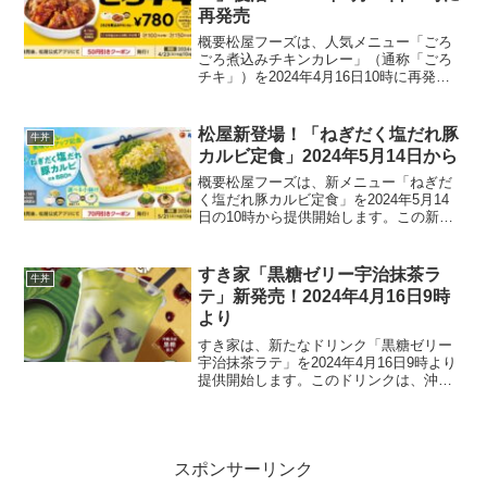
再発売
概要松屋フーズは、人気メニュー「ごろ
ごろ煮込みチキンカレー」（通称「ごろ
チキ」）を2024年4月16日10時に再発売
します。この料理はジューシーに焼き上
げた大きなチキンが特徴で、オリジナル
カレーソースにたっぷりと使用されてい
松屋新登場！「ねぎだく塩だれ豚
牛丼
ます。販売詳細価...
カルビ定食」2024年5月14日から
概要松屋フーズは、新メニュー「ねぎだ
く塩だれ豚カルビ定食」を2024年5月14
日の10時から提供開始します。この新定
食は、880円（ダブルは1,280円）で提供
され、国産とろろまたは冷奴から選べる
小鉢が付きます。さっぱりとしたネギ塩
すき家「黒糖ゼリー宇治抹茶ラ
牛丼
ダレが特...
テ」新発売！2024年4月16日9時
より
すき家は、新たなドリンク「黒糖ゼリー
宇治抹茶ラテ」を2024年4月16日9時より
提供開始します。このドリンクは、沖縄
県産黒糖を使用したゼリーと、京都「矢
野園」の宇治抹茶を用いた抹茶ラテの組
み合わせが特徴です。価格とサイズMサ
イズ: 280円...
スポンサーリンク