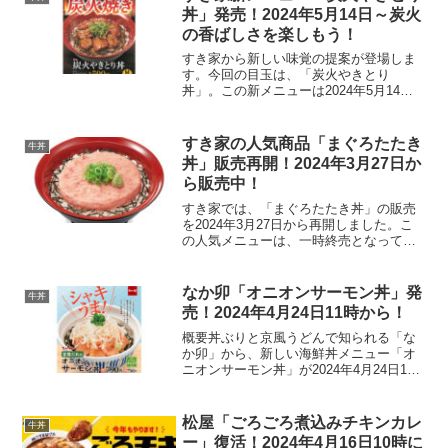
丼」発売！2024年5月14日～炭火
の香ばしさを楽しもう！
すき家から新しい味覚の提案が登場しま
す。今回の目玉は、「炭火やきとり
丼」。この新メニューは2024年5月14日
から販売開始となります。ジューシーな
焼き鳥を特製醤油だれで味わえるこの丼
ぶりは、炭火の香ばしい風味が楽しめる
すき家の人気商品「まぐろたたき
牛丼
こと間違いなしです。メ...
丼」販売再開！2024年3月27日か
ら販売中！
すき家では、「まぐろたたき丼」の販売
を2024年3月27日から再開しました。こ
の人気メニューは、一時終売となってい
たものの、ファンからの熱い要望に応え
て復活しました。親しみやすく“フリスビ
ー丼”とも呼ばれるこのメニューは、まぐ
なか卯「オニオンサーモン丼」発
牛丼
ろたたき丼の他...
売！2024年4月24日11時から！
概要丼ぶりと京風うどんで知られる「な
か卯」から、新しい海鮮丼メニュー「オ
ニオンサーモン丼」が2024年4月24日11
時に登場します。この新メニューは、ア
トランティックサーモンと国産玉ねぎを
使用し、なか卯特製の旨塩だれで味付け
松屋「ごろごろ煮込みチキンカレ
牛丼
を施した一品です...
ー」復活！2024年4月16日10時に