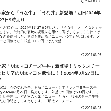
2024.03.30
き家から「うな牛」「うな丼」新登場！明日2024年
27日9時より
すき家では、2024年3月27日9時より、「うな牛」と「うな丼」を
します。伝統的な蒲焼の調理法を用いて香ばしくふっくら仕上げ
なぎを使用した、期待を集めるメニューが今年も登場します。メ
ーと価格うな牛並盛: 1150円ごはん大盛...
2024.03.26
き家「明太マヨチーズ牛丼」新登場！ミックスチー
とピリ辛の明太マヨを豪快に！！2024年3月27日に
売
家は、春の訪れを告げる新メニューとして「明太マヨチーズ牛
を2024年3月27日に発売します。並盛での価格は590円です。こ
しい牛丼は、すき家の人気メニュー「とろ～り3種のチーズ牛丼」
たな仲間として加わります。「明太マヨチーズ...
2024.03.23