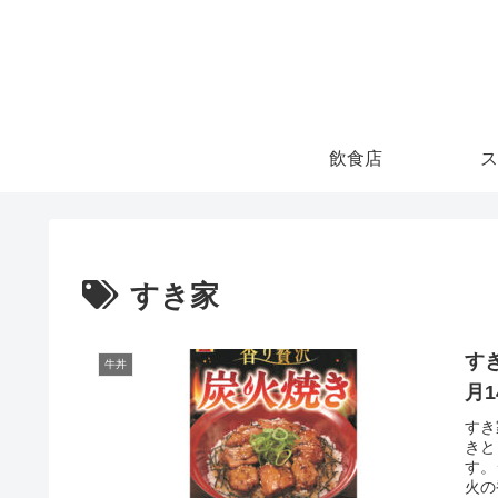
飲食店
ス
すき家
す
牛丼
月
すき
きと
す。
火の