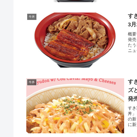
す
牛丼
3月
概要
発売
たう
ニュ
す
牛丼
ズ
発
すき
丼」
の新
に新