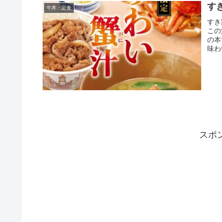
す
牛丼・定食
すき
この
の本
味わ
スポ