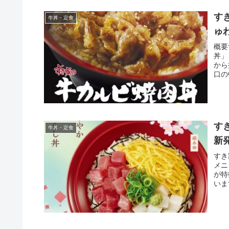
す
牛丼・定食
ゅわ
概要
丼」
から
口の
す
牛丼・定食
新発
すき
メニ
が特
いま