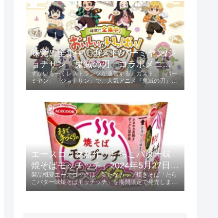
ントされます。キャンペーン参...
味覚に全集中！ガスト/バーミヤン/ジ
ョナサン「鬼滅の刃」コラボメニュ
すかいらーくレストランツが運営する「ガスト」「バー
ー発売 2024年5月23日 第1弾、6月13
ミヤン」「ジョナサン」で、人気アニメ『鬼滅の刃』と
日 第2弾
のコラボキャンペーンが開催されます。第1弾は2024年
5月23日から、第2弾は2024年6月13日からスタート
し、特典としてオリジナルクリア...
エースコック新作「たらこバター味
焼そばモッチッチ」2024年5月27日発
製品概要エースコックは、新たなカップ焼きそば「たら
売！
こバター味焼そばモッチッチ」を期間限定で発売しま
す。 この製品は、236円（税別）で提供され、特にもち
もち感を重視した麺が特徴です。発売日2024年5月27日
に全国で販売開始。特徴と味わいも...