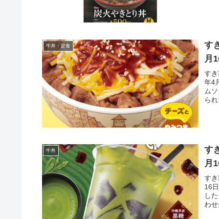
す
牛丼・定食
月
すき
年4
ムソ
られ
す
牛丼
月
すき
16
した
わせ