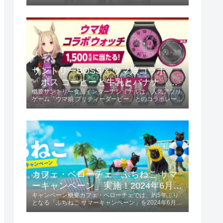
この限定フレーバーは、ミカンの甘味と酸味が絶妙にバ
ランスされ、初夏にぴったりの爽やかな味わいが楽しめ
ます。商品の特長爽やかな味わい...
サントリーBOSS × ウマ娘コラボ
「ボス コーヒーと牛乳とバナナ〈ウ
概要サントリー食品インターナショナルは、人気アプリ
マ娘デザイン〉」2024年6月4日発
ゲーム「ウマ娘 プリティーダービー」とのコラボレーシ
売！
ョンを発表しました。「ボス コーヒーと牛乳とバナナ
〈ウマ娘デザイン〉」を2024年6月4日に発売します。
この商品は185g容量で、価格は税...
カフェ・ベローチェ「ふちねこ サマ
ーキャンペーン」実施！2024年6月10
キャンペーン概要カフェ・ベローチェでは、約5年ぶり
日～8月18日
となる「ふちねこ サマーキャンペーン」を2024年6月10
日から8月18日まで実施します。 この期間、夏をテーマ
にした様々なコスチュームを着た「ふちねこ」がプレゼ