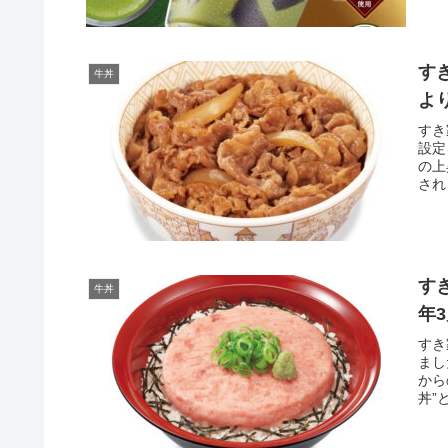
す
牛丼
よ
すき
設定
の上
され
す
牛丼
年
すき
まし
から
丼”