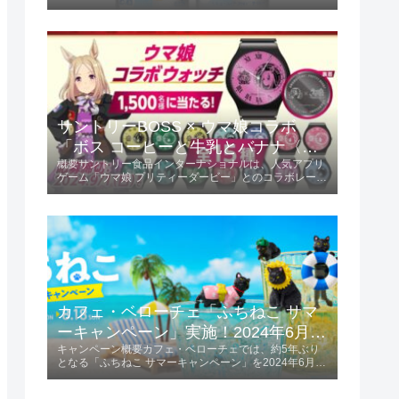
この限定フレーバーは、ミカンの甘味と酸味が絶妙にバ
ランスされ、初夏にぴったりの爽やかな味わいが楽しめ
ます。商品の特長爽やかな味わい...
サントリーBOSS × ウマ娘コラボ
「ボス コーヒーと牛乳とバナナ〈ウ
概要サントリー食品インターナショナルは、人気アプリ
マ娘デザイン〉」2024年6月4日発
ゲーム「ウマ娘 プリティーダービー」とのコラボレーシ
売！
ョンを発表しました。「ボス コーヒーと牛乳とバナナ
〈ウマ娘デザイン〉」を2024年6月4日に発売します。
この商品は185g容量で、価格は税...
カフェ・ベローチェ「ふちねこ サマ
ーキャンペーン」実施！2024年6月10
キャンペーン概要カフェ・ベローチェでは、約5年ぶり
日～8月18日
となる「ふちねこ サマーキャンペーン」を2024年6月10
日から8月18日まで実施します。 この期間、夏をテーマ
にした様々なコスチュームを着た「ふちねこ」がプレゼ