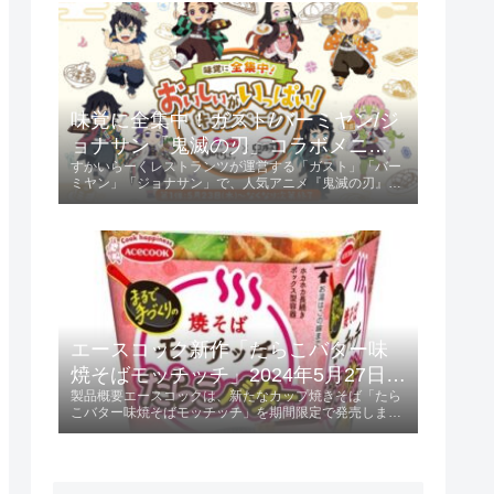
ントされます。キャンペーン参...
味覚に全集中！ガスト/バーミヤン/ジ
ョナサン「鬼滅の刃」コラボメニュ
すかいらーくレストランツが運営する「ガスト」「バー
ー発売 2024年5月23日 第1弾、6月13
ミヤン」「ジョナサン」で、人気アニメ『鬼滅の刃』と
日 第2弾
のコラボキャンペーンが開催されます。第1弾は2024年
5月23日から、第2弾は2024年6月13日からスタート
し、特典としてオリジナルクリア...
エースコック新作「たらこバター味
焼そばモッチッチ」2024年5月27日発
製品概要エースコックは、新たなカップ焼きそば「たら
売！
こバター味焼そばモッチッチ」を期間限定で発売しま
す。 この製品は、236円（税別）で提供され、特にもち
もち感を重視した麺が特徴です。発売日2024年5月27日
に全国で販売開始。特徴と味わいも...