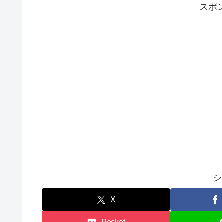
スポ
シ
X
Pocket