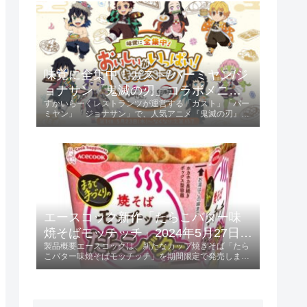
ントされます。キャンペーン参...
味覚に全集中！ガスト/バーミヤン/ジ
ョナサン「鬼滅の刃」コラボメニュ
すかいらーくレストランツが運営する「ガスト」「バー
ー発売 2024年5月23日 第1弾、6月13
ミヤン」「ジョナサン」で、人気アニメ『鬼滅の刃』と
日 第2弾
のコラボキャンペーンが開催されます。第1弾は2024年
5月23日から、第2弾は2024年6月13日からスタート
し、特典としてオリジナルクリア...
エースコック新作「たらこバター味
焼そばモッチッチ」2024年5月27日発
製品概要エースコックは、新たなカップ焼きそば「たら
売！
こバター味焼そばモッチッチ」を期間限定で発売しま
す。 この製品は、236円（税別）で提供され、特にもち
もち感を重視した麺が特徴です。発売日2024年5月27日
に全国で販売開始。特徴と味わいも...