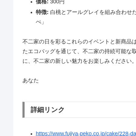
価格:
300円
特徴:
白桃とアールグレイを組み合わせ
ぺ」
不二家の日を彩るこれらのイベントと新商品
たエコバッグを通じて、不二家の持続可能な
に、不二家の新しい魅力をお楽しみください
あなた
詳細リンク
https://www.fujiya-peko.co.jp/cake/228-da