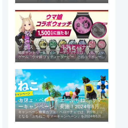
この限定フレーバーは、ミカンの甘味と酸味が絶妙にバ
ランスされ、初夏にぴったりの爽やかな味わいが楽しめ
ます。商品の特長爽やかな味わい...
サントリーBOSS × ウマ娘コラボ
「ボス コーヒーと牛乳とバナナ〈ウ
概要サントリー食品インターナショナルは、人気アプリ
マ娘デザイン〉」2024年6月4日発
ゲーム「ウマ娘 プリティーダービー」とのコラボレーシ
売！
ョンを発表しました。「ボス コーヒーと牛乳とバナナ
〈ウマ娘デザイン〉」を2024年6月4日に発売します。
この商品は185g容量で、価格は税...
カフェ・ベローチェ「ふちねこ サマ
ーキャンペーン」実施！2024年6月10
キャンペーン概要カフェ・ベローチェでは、約5年ぶり
日～8月18日
となる「ふちねこ サマーキャンペーン」を2024年6月10
日から8月18日まで実施します。 この期間、夏をテーマ
にした様々なコスチュームを着た「ふちねこ」がプレゼ