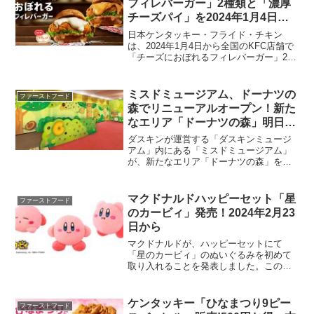
フィレバーガー」2種類と「濃厚
チーズパイ」を2024年1月4日か
ら発売
日本ケンタッキー・フライド・チキン
は、2024年1月4日から全国のKFC店舗で
「チーズにおぼれるフィレバーガー」2種
類と「濃厚チーズパイ」を数量限定で発
売します。以下は、発売される商品の詳
細です：チーズにおぼれるフィレバーガ
ミスドミュージアム、ドーナツの
ファーストフード
ーチーズにおぼれ...
森でリニューアルオープン！新た
なエリア「ドーナツの森」明日
2024年3月16日10時から
ダスキンが運営する「ダスキンミュージ
アム」内にある「ミスドミュージアム」
が、新たなエリア「ドーナツの森」を導
入し、2024年3月16日10時にリニューア
ルオープンします。この新しいエリア
は、ミスタードーナツの50年を超える歴
マクドナルドハッピーセット「星
ファーストフード
史の中から厳選さ...
のカービィ」発売！2024年2月23
日から
マクドナルドが、ハッピーセットにて
「星のカービィ」のぬいぐるみを初めて
取り入れることを発表しました。この特
別なキャンペーンは、2024年2月23日か
ら約3週間に渡って実施されます。カービ
ィファンにとって、この期間は見逃せま
ケンタッキー「ひなまつり9ピー
ファーストフード
せん。キャンペーン...