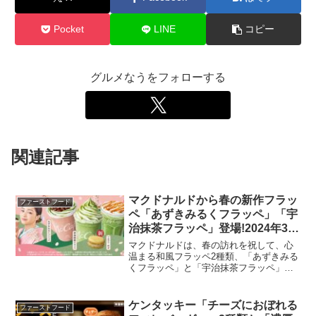
Pocket
LINE
コピー
グルメなうをフォローする
関連記事
マクドナルドから春の新作フラッ
ファーストフード
ペ「あずきみるくフラッペ」「宇
治抹茶フラッペ」登場!2024年3月
21日から4月下旬まで
マクドナルドは、春の訪れを祝して、心
温まる和風フラッペ2種類、「あずきみる
くフラッペ」と「宇治抹茶フラッペ」を
2024年3月21日から4月下旬までの期間限
定で販売します。これらのフラッペは、
春爛漫の季節にふさわしい、日本の伝統
ケンタッキー「チーズにおぼれる
ファーストフード
的な味わいを楽...