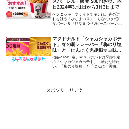
スバーレル」販売!500円お得。本
日2024年3月1日から3月3日まで
ケンタッキーフライドチキンは、春の訪
れを祝う「ひなまつり」にちなんだ特別
なバーレル「ひなまつり9ピースバーレ
ル」を、2024年3月1日から3月3日までの
限定期間で販売します。この期間中、オ
リジナルチキン9ピースを含むバーレル
マクドナルド「シャカシャカポテ
ファーストフード
を、通常の単品積...
ト」春の新フレーバー「梅のり塩
味」と「にんにく黒胡椒マヨ味」
発売！2月28日から4月上旬まで
概要2024年春、マクドナルドは季節限定
の「シャカシャカポテト」に新たな味わ
い、「梅のり塩味」と「にんにく黒胡椒
マヨ味」を加える。2月28日から4月上旬
にかけての期間限定で、全国のマクドナ
ルド店舗で販売される。この新フレーバ
ーの発売に合わせ...
スポンサーリンク