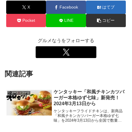
X
Facebook
はてブ
Pocket
LINE
コピー
グルメなうをフォローする
関連記事
ケンタッキー「和風チキンカツバ
ファーストフード
ーガー本格ゆず七味」新発売！
2024年3月13日から
ケンタッキーフライドチキンは、新商品
「和風チキンカツバーガー本格ゆず七
味」を2024年3月13日から全国で数量限
定販売します。この新バーガーは、1995
年の発売以来愛され続ける「和風チキン