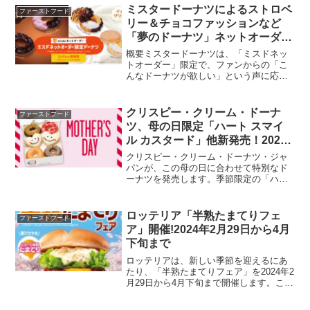
カツバーガー」の新しいバリエーション
ミスタードーナツによるストロベ
ファーストフード
で、特製ゆず七味...
リー＆チョコファッションなど
「夢のドーナツ」ネットオーダー
限定販売！2月7日から5月中旬ま
概要ミスタードーナツは、「ミスドネッ
で
トオーダー」限定で、ファンからの「こ
んなドーナツが欲しい」という声に応え
て復活した「夢のドーナツ」を2月7日か
ら5月中旬まで販売します。これらのドー
ナツは、スマートフォンやパソコンから
クリスピー・クリーム・ドーナ
ファーストフード
簡単に注文でき、選ん...
ツ、母の日限定「ハート スマイ
ル カスタード」他新発売！2024
年5月7日〜5月下旬まで
クリスピー・クリーム・ドーナツ・ジャ
パンが、この母の日に合わせて特別なド
ーナツを発売します。季節限定の「ハー
ト スマイル カスタード」と「ストロベリ
ー フラワー」をはじめ、お得な「ママ ボ
ックス」も用意されています。この期
ロッテリア「半熟たまてりフェ
ファーストフード
間、特別なドーナツ...
ア」開催!2024年2月29日から4月
下旬まで
ロッテリアは、新しい季節を迎えるにあ
たり、「半熟たまてりフェア」を2024年2
月29日から4月下旬まで開催します。この
フェアでは、牛肉100％のジューシーなパ
ティと半熟たまごの組み合わせ、焦がし