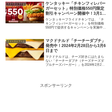
醤油と香味野菜を加えた特製てりやきソ
ケンタッキー「チキンフィレバー
ファーストフード
ース、特製...
ガーセット」特別価格550円限定
割引キャンペーン開催中！3月12
日まで
ケンタッキーフライドチキンでは、「チ
キンフィレバーガーセット」を特別価格
550円で提供するキャンペーンを実施中で
す。このキャンペーンは、3月12日までの
限定で、通常価格から300円引きで「チキ
ンフィレバーガー」「ポテト(S)」「ドリ
マクドナルド「チーチーダブチ」
ファーストフード
ンク(M...
発売中！2024年2月28日から3月6
日まで
マクドナルドは、チーズ好きにはたまら
ない「チーチーダブチ（チーズチーズダ
ブルチーズバーガー）」を2024年2月28
日から3月6日までの限定期間に販売して
います。この期間、チーズをたっぷりと
使用したバーガーを楽しむことができま
す。「チ○チ○○...
スポンサーリンク