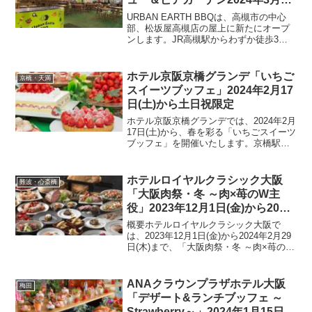
ら
URBAN EARTH BBQは、高槻市の中心
部、松坂屋高槻店の屋上に新たにオープ
ンします。JR高槻駅からわずか徒歩3分
というアクセスの良さで、都心で手軽に
バーベキューを楽しむことができる新し
いスポットです。ロケーションとアクセ
ホテル京阪京橋グランデ「いちご
京橋・天満
ス都心であり...
スイーツブッフェ」2024年2月17
日(土)から土日祝限定
ホテル京阪京橋グランデでは、2024年2月
17日(土)から、春を彩る「いちごスイーツ
ブッフェ」を開催いたします。京橋駅か
ら徒歩わずか1分の距離にある当ホテルの
レストランロレーヌでは、春のガーデン
をイメージした色鮮やかな苺スイーツや
ホテルロイヤルクラシック大阪
難波・心斎橋
軽食を食べ...
「大阪肉祭・冬 ～肉×苺のW主
役」2023年12月1日(金)から2024
年2月29日(木)
概要ホテルロイヤルクラシック大阪で
は、2023年12月1日(金)から2024年2月29
日(木)まで、「大阪肉祭・冬 ～肉×苺のW
主役～」を開催します。このビュッフェ
イベントは、肉料理と苺スイーツの魅力
をダブルで楽しめる特別な企画です。ア
ANAクラウンプラザホテル大阪
梅田
クセ...
「デザート&ランチブッフェ ～
Strawberry～」2024年1月15日