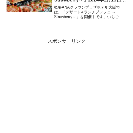
(月)～5月6日(月)
概要ANAクラウンプラザホテル大阪で
は、「デザート&ランチブッフェ ～
Strawberry～」を開催中です。いちごを
テーマにしたデザートや軽食が食べ放題
のこのブッフェは、いちご好きにはたま
らないイベントです。期間2024年1月15
日(月)～...
スポンサーリンク