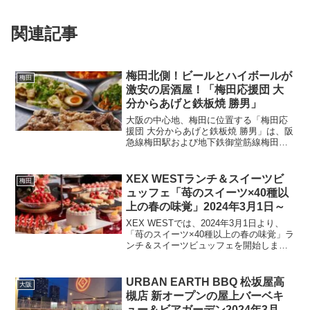
関連記事
梅田北側！ビールとハイボールが
梅田
激安の居酒屋！「梅田応援団 大
分からあげと鉄板焼 勝男」
大阪の中心地、梅田に位置する「梅田応
援団 大分からあげと鉄板焼 勝男」は、阪
急線梅田駅および地下鉄御堂筋線梅田駅
から徒歩5分のアクセス抜群の場所にあり
ます。この居酒屋は、驚きの価格でプレ
ミアムモルツが1杯198円、ハイボールが
XEX WESTランチ＆スイーツビ
梅田
165円で楽し...
ュッフェ「苺のスイーツ×40種以
上の春の味覚」2024年3月1日～
XEX WESTでは、2024年3月1日より、
「苺のスイーツ×40種以上の春の味覚」ラ
ンチ＆スイーツビュッフェを開始しま
す。イタリアン料理と組み合わされた国
産苺を使ったデザートブッフェで、春の
訪れを感じる豊かなフレーバーをお楽し
URBAN EARTH BBQ 松坂屋高
大阪
みいただけま...
槻店 新オープンの屋上バーベキ
ュー＆ビアガーデン2024年3月か