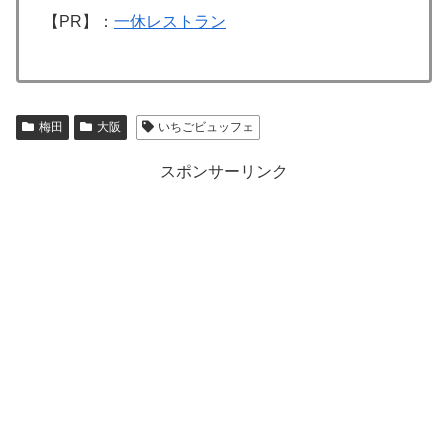
【PR】：
一休レストラン
梅田
大阪
いちごビュッフェ
スポンサーリンク