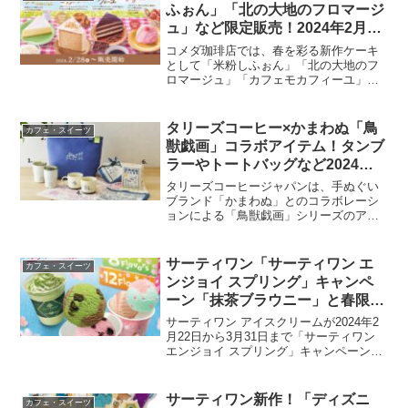
ふぉん」「北の大地のフロマージ
ュ」など限定販売！2024年2月28
日から6月上旬まで
コメダ珈琲店では、春を彩る新作ケーキ
として「米粉しふぉん」「北の大地のフ
ロマージュ」「カフェモカフィーユ」
「あまんぶらん」を全国の店舗で2024年2
月28日から6月上旬までの期間限定で販売
しています。価格帯は480円から540円
タリーズコーヒー×かまわぬ「鳥
カフェ・スイーツ
（店舗によっ...
獣戯画」コラボアイテム！タンブ
ラーやトートバッグなど2024年3
月13日に発売
タリーズコーヒージャパンは、手ぬぐい
ブランド「かまわぬ」とのコラボレーシ
ョンによる「鳥獣戯画」シリーズのアイ
テムを2024年3月13日に発売します。こ
のコラボレーションは、古代絵巻物のユ
ニークな動物たちを現代のタリーズコー
サーティワン「サーティワン エ
カフェ・スイーツ
ヒーのアイテムに落...
ンジョイ スプリング」キャンペ
ーン「抹茶ブラウニー」と春限定
フレーバー発売！2024年2月22日
サーティワン アイスクリームが2024年2
から3月31日まで
月22日から3月31日まで「サーティワン
エンジョイ スプリング」キャンペーンを
実施します。この期間には、サーティワ
ン初の抹茶チョコフレーバー「抹茶ブラ
ウニー」をはじめ、春にぴったりのさく
サーティワン新作！「ディズニ
カフェ・スイーツ