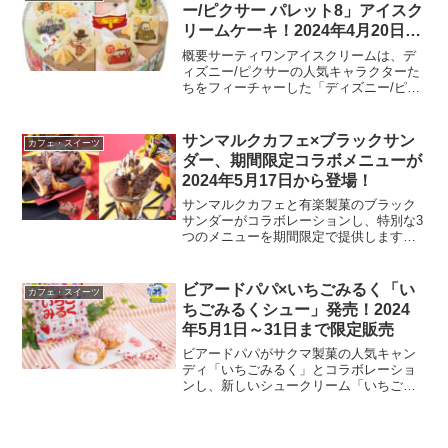
らフレーバ...
ー/ピクサー パレット8」アイスク
リームケーキ！2024年4月20日か
ら
概要サーティワンアイスクリームは、デ
ィズニー/ピクサーの人気キャラクターた
ちをフィーチャーした「ディズニー/ピク
サー パレット8」アイスクリームケーキ
を2024年4月20日から通年で販売しま
す。このケーキは、モンスターズ・イン
サンマルクカフェ×ブラックサン
カフェ・スイーツ
ク、カーズ、ト...
ダー、期間限定コラボメニューが
2024年5月17日から登場！
サンマルクカフェと有楽製菓のブラック
サンダーがコラボレーションし、特別な3
つのメニューを期間限定で提供します。
このコラボは、両ブランドの節目を祝う
特別企画として、2024年5月17日から6月
20日までの期間、サンマルクカフェ各店
ビアードパパ×いちごみるく「い
カフェ・スイーツ
で楽しむこと...
ちごみるくシュー」発売！2024
年5月1日～31日まで限定販売
ビアードパパがサクマ製菓の人気キャン
ディ「いちごみるく」とコラボレーショ
ンし、新しいシュークリーム「いちごみ
るくシュー」を発売します。期間限定で
楽しめるこのデザートは、見た目も華や
かで、食感と味わいが絶妙にマッチして