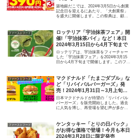
築地銀だこでは、2024年3月5日から創業
記念日を迎えるにあたり、「大創業祭」
を盛大に開催します。この祭典は、顧客
への感謝を込めた特別なプロモーション
が行われ、たこ焼きの特別価格提供やス
タンプカードのポイント倍増など、魅力
ロッテリア「宇治抹茶フェア」開
ファーストフード
的な3つのフェーズ...
催!「宇治抹茶パイ」など！本日
2024年3月15日から4月下旬まで
ロッテリアは、宇治抹茶をフィーチャー
した「宇治抹茶フェア」を2024年3月15
日から4月下旬まで開催します。このフェ
アでは、宇治抹茶を使用したパイやシェ
ーキなど、抹茶好きにはたまらないメニ
ューが登場します。メニューと価格宇治
マクドナルド「たまごダブル」な
ファーストフード
抹茶パイ価格: ...
ど「リバイバルバーガーズ」発
売！2024年1月31日～3月上旬ま
で
日本マクドナルドが待望の「リバイバル
バーガーズ」を販売開始しました。過去
に人気を博し、再登場を望む声が多かっ
た3種類のバーガー「たまごダブル」「ア
イコンチキン ソルト＆レモン」「スイー
トチリ えびフィレオ」と、朝マック限定
ケンタッキー「とりの日パック」
ファーストフード
の「たまごダブルマ...
がお得な価格で登場！今月も本日
2024年3月28日に限定発売