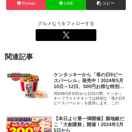
Pocket
LINE
コピー
グルメなうをフォローする
関連記事
ケンタッキーから「母の日9ピー
ファーストフード
スバーレル」発売中！2024年5月
10日～12日、500円お得な特別キ
ャンペーン
2024年5月10日から12日の間、ケンタッ
キーフライドチキンでは特別な「母の日9
ピースバーレル」を提供します。この期
間限定のプロモーションでは、オリジナ
ルチキン9ピースを含むセットが、通常価
格より500円お得な2290円で販売されま
【本日より第一弾開催】築地銀だ
ファーストフード
す。こ...
こ「大創業祭」開催！2024年3月
5日から