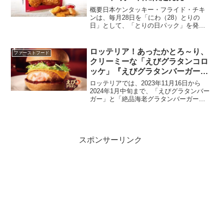
概要日本ケンタッキー・フライド・チキ
ンは、毎月28日を「にわ（28）とりの
日」として、「とりの日パック」を発
売。今月も2024年3月28日に限定発売し
ます。この日だけの特別パックは、ケン
タッキーの人気商品をお得に楽しめる絶
ロッテリア！あったかとろ～り、
ファーストフード
好の機会です。「と...
クリーミーな「えびグラタンコロ
ッケ」『えびグラタンバーガー』
と『絶品海老グラタンバーガー』
ロッテリアでは、2023年11月16日から
を11月16日から期間限定で販売
2024年1月中旬まで、「えびグラタンバー
ガー」と「絶品海老グラタンバーガー」
を販売します。『えびグラタンバーガ
ー』という名のこの新作バーガーは、
2023年11月16日の木曜日から2024年の1
月中...
スポンサーリンク