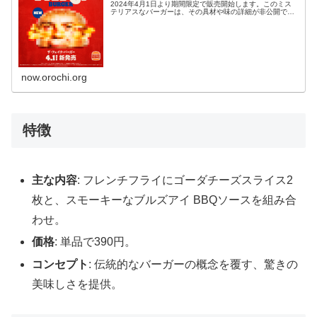
2024年4月1日より期間限定で販売開始します。このミス
テリアスなバーガーは、その具材や味の詳細が非公開で、
中身は完全に秘密に包まれています。発売詳細商品名：
ザ・フェイク・バーガー販売開...
now.orochi.org
特徴
主な内容
: フレンチフライにゴーダチーズスライス2
枚と、スモーキーなブルズアイ BBQソースを組み合
わせ。
価格
: 単品で390円。
コンセプト
: 伝統的なバーガーの概念を覆す、驚きの
美味しさを提供。