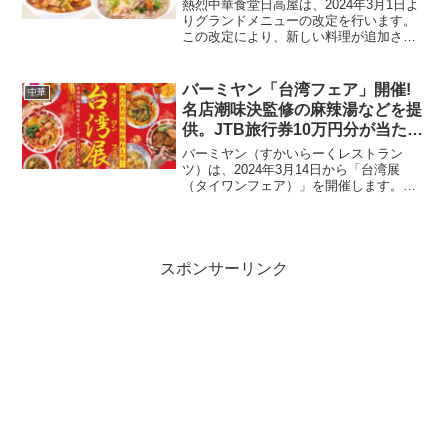
熱烈中華食堂日高屋は、2024年3月1日よ
りグランドメニューの改定を行います。
この改定により、新しい料理が追加され
るとともに、いくつかのメニューがリニ
ューアルされ、また一部の商品は販売を
終了します。こちらでは、新しく追加さ
バーミヤン「台湾フェア」開催!
中華
れるメニューやリニ...
名店潮味決監修の麻辣湯などを提
供。JTB旅行券10万円分が当たる
キャンペーンも。本日2024年3月
バーミヤン（すかいらーくレストラン
14日から
ツ）は、2024年3月14日から「台湾展
（タイワンフェア）」を開催します。台
湾の有名な麻辣湯店「潮味決（チャオウ
ェイジュエ）」との初のコラボレーショ
ンを含む、本格的な台湾料理の提供が予
定されています。このフ...
スポンサーリンク