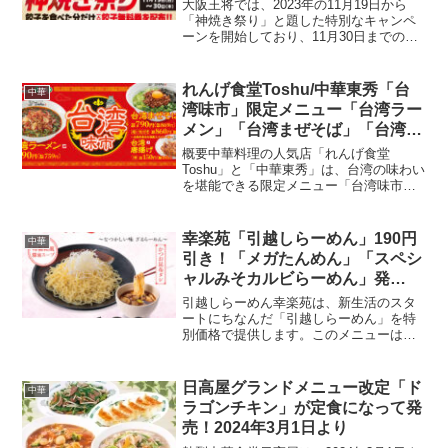
大阪王将では、2023年の11月19日から
「神焼き祭り」と題した特別なキャンペ
ーンを開始しており、11月30日までの期
間限定で、餃子メニューを注文された方
にはその場で「元祖餃子1人前無料券」を
贈呈しています。このキャンペーンは、
れんげ食堂Toshu/中華東秀「台
中華
同店の全国の...
湾味市」限定メニュー「台湾ラー
メン」「台湾まぜそば」「台湾唐
揚げ」販売！本日2024年3月27日
概要中華料理の人気店「れんげ食堂
より
Toshu」と「中華東秀」は、台湾の味わい
を堪能できる限定メニュー「台湾味市」
を2024年3月27日より販売します。この
期間限定イベントでは、「台湾ラーメ
ン」「台湾まぜそば」「台湾唐揚げ」が
幸楽苑「引越しらーめん」190円
中華
提供され、すべてテ...
引き！「メガたんめん」「スペシ
ャルみそカルビらーめん」発
売!2024年4月15日から5月15日ま
引越しらーめん幸楽苑は、新生活のスタ
で
ートにちなんだ「引越しらーめん」を特
別価格で提供します。このメニューは、
持ち帰り専用の「ざるらーめん」を2人前
500円で提供し、通常価格から190円もお
得です。販売期間は2024年4月15日から5
日高屋グランドメニュー改定「ド
中華
月15日...
ラゴンチキン」が定食になって発
売！2024年3月1日より