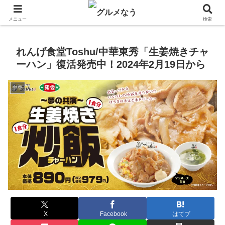
飲食店キャンペーン・食品飲料お菓子新発売のグルメニュース。
メニュー
検索
れんげ食堂Toshu/中華東秀「生姜焼きチャ
ーハン」復活発売中！2024年2月19日から
中華
X
Facebook
はてブ