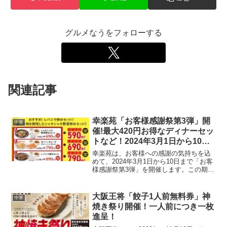
グルメなうをフォローする
関連記事
幸楽苑「お客様感謝祭第3弾」開
中華
催!最大420円お得なディナーセッ
トなど！2024年3月1日から10日
まで
幸楽苑は、お客様への感謝の気持ちを込
めて、2024年3月1日から10日まで「お客
様感謝祭第3弾」を開催します。この期間
中には、新商品の登場や最大420円お得な
ディナーセットの提供など、特別なメニ
ューが多数用意されています。こちら
大阪王将「餃子1人前無料券」神
中華
で、その詳細...
焼き祭り開催！一人前につき一枚
進呈！