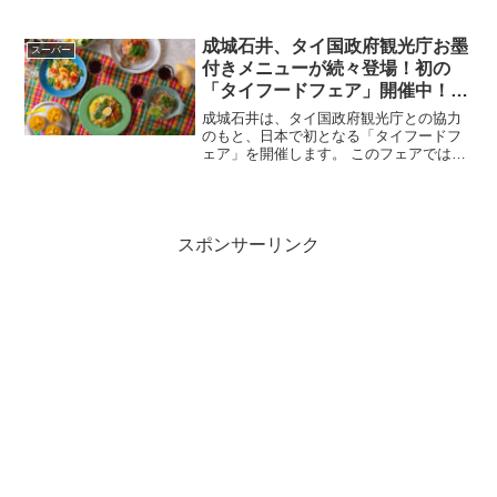
ボレーションにより、特別なクッキー缶
を発売しました。これらの缶は、それぞ
れの物語の魅力を凝縮したデザインと内
成城石井、タイ国政府観光庁お墨
スーパー
容で、お茶の時間をより一...
付きメニューが続々登場！初の
「タイフードフェア」開催中！
2024年4月26日〜5月31日実施
成城石井は、タイ国政府観光庁との協力
のもと、日本で初となる「タイフードフ
ェア」を開催します。 このフェアでは、
タイの伝統的な味わいを再現しつつ、独
自の工夫を加えた料理が多数登場しま
す。フェア概要「タイフードフェア」
は、2024年4月26日か...
スポンサーリンク