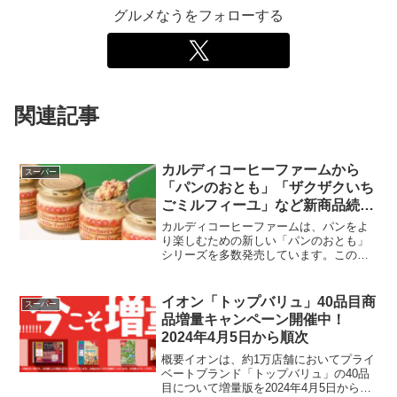
グルメなうをフォローする
関連記事
カルディコーヒーファームから
スーパー
「パンのおとも」「ザクザクいち
ごミルフィーユ」など新商品続々
登場！
カルディコーヒーファームは、パンをよ
り楽しむための新しい「パンのおとも」
シリーズを多数発売しています。このシ
リーズには、「オリジナル ぬって焼いた
らカレーパン 辛口」や「ザクザクいちご
ミルフィーユ」など、味わい深い商品が
イオン「トップバリュ」40品目商
スーパー
ラインナップされてお...
品増量キャンペーン開催中！
2024年4月5日から順次
概要イオンは、約1万店舗においてプライ
ベートブランド「トップバリュ」の40品
目について増量版を2024年4月5日から順