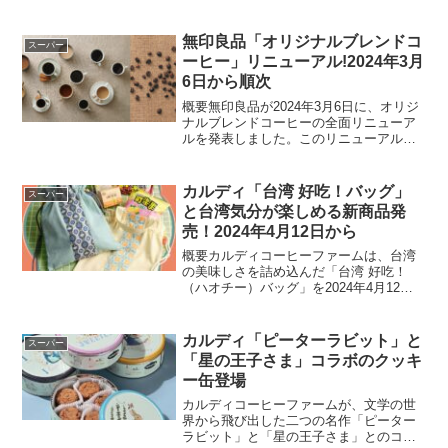
次販売します。この取り組みは、消費者
の「今欲しい」に応えるため、特に需要
の高い商品群を対象に行われます。増量
無印良品「オリジナルブレンドコ
スーパー
対象商品増量さ...
ーヒー」リニューアル!2024年3月
6日から順次
概要無印良品が2024年3月6日に、オリジ
ナルブレンドコーヒーの全面リニューア
ルを発表しました。このリニューアルで
は、ブラジルのコーヒー農家を支援する
取り組みの一環として、輸出規格外の豆
を一部使用。これらはサイズが小さいも
カルディ「台湾 好吃！バッグ」
スーパー
のの、品質に影響は...
と台湾気分が楽しめる新商品発
売！2024年4月12日から
概要カルディコーヒーファームは、台湾
の美味しさを詰め込んだ「台湾 好吃！
（ハオチー）バッグ」を2024年4月12日
に発売します。このバッグには、台湾の
食文化を感じさせる様々な商品が入って
おり、オンラインストアでは10時から販
カルディ「ピーターラビット」と
スーパー
売されます。価格...
「星の王子さま」コラボのクッキ
ー缶登場
カルディコーヒーファームが、文学の世
界から飛び出した二つの名作「ピーター
ラビット」と「星の王子さま」とのコラ