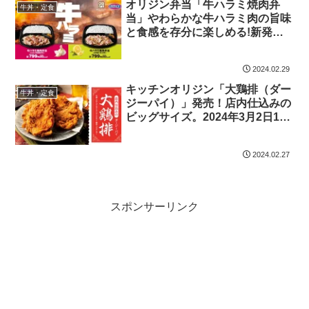
オリジン弁当「牛ハラミ焼肉弁
牛丼・定食
当」やわらかな牛ハラミ肉の旨味
と食感を存分に楽しめる!新発
売!2024年3月2日10時より
2024.02.29
キッチンオリジン「大鶏排（ダー
牛丼・定食
ジーパイ）」発売！店内仕込みの
ビッグサイズ。2024年3月2日11
時より
2024.02.27
スポンサーリンク