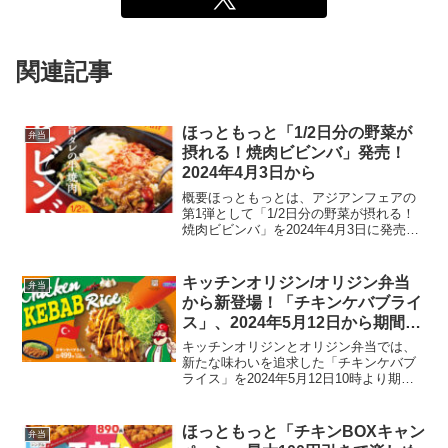
関連記事
ほっともっと「1/2日分の野菜が
弁当
摂れる！焼肉ビビンバ」発売！
2024年4月3日から
概要ほっともっとは、アジアンフェアの
第1弾として「1/2日分の野菜が摂れる！
焼肉ビビンバ」を2024年4月3日に発売し
ます。この新商品は、1日に必要な野菜の
半分を摂取できることを特徴としてお
り、野菜たっぷりで健康的な食事を提供
キッチンオリジン/オリジン弁当
弁当
します。商品ラ...
から新登場！「チキンケバブライ
ス」、2024年5月12日から期間限
定発売
キッチンオリジンとオリジン弁当では、
新たな味わいを追求した「チキンケバブ
ライス」を2024年5月12日10時より期間
限定で発売します。トルコの伝統料理で
あるケバブをベースにしたこの新メニュ
ーは、日本の食文化との融合を試み、弁
ほっともっと「チキンBOXキャン
弁当
当メニューとして...