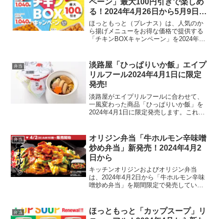
ペーン」最大100円引きで楽しめ
る！2024年4月26日から5月9日ま
で
ほっともっと（プレナス）は、人気のか
ら揚げメニューをお得な価格で提供する
「チキンBOXキャンペーン」を2024年4
月26日から5月9日まで実施します。この
キャンペーンでは、チキンバスケットや
チキンバラエティパックを最大100円引き
淡路屋「ひっぱりいか飯」エイプ
弁当
で楽しむこ...
リルフール2024年4月1日に限定
発売!
淡路屋がエイプリルフールに合わせて、
一風変わった商品「ひっぱりいか飯」を
2024年4月1日に限定発売します。これ
は、通常の「ひっぱりだこ飯」をモチー
フにしたパロディ商品で、「嘘みたいな
ホントの話」として提供される特別なア
オリジン弁当「牛ホルモン辛味噌
弁当
イテムです。「ひっぱ...
炒め弁当」新発売！2024年4月2
日から
キッチンオリジンおよびオリジン弁当
は、2024年4月2日から「牛ホルモン辛味
噌炒め弁当」を期間限定で発売していま
す。この新メニューは、オーストラリア
産の牛ホルモンを使用し、ニラと旬のキ
ャベツを加えたことで、1日に必要な野菜
ほっともっと「カップスープ」リ
弁当
量の半分を摂取でき...