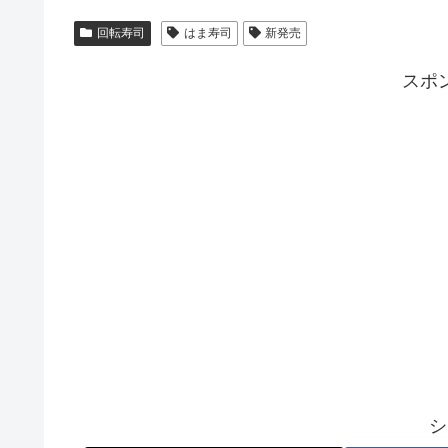
回転寿司
はま寿司
新発売
スポ
シ