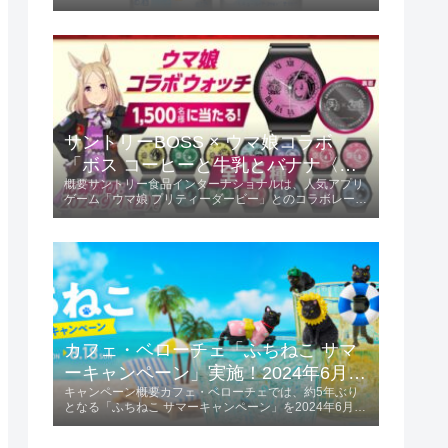
この限定フレーバーは、ミカンの甘味と酸味が絶妙にバ
ランスされ、初夏にぴったりの爽やかな味わいが楽しめ
ます。商品の特長爽やかな味わい...
サントリーBOSS × ウマ娘コラボ
「ボス コーヒーと牛乳とバナナ〈ウ
概要サントリー食品インターナショナルは、人気アプリ
マ娘デザイン〉」2024年6月4日発
ゲーム「ウマ娘 プリティーダービー」とのコラボレーシ
売！
ョンを発表しました。「ボス コーヒーと牛乳とバナナ
〈ウマ娘デザイン〉」を2024年6月4日に発売します。
この商品は185g容量で、価格は税...
カフェ・ベローチェ「ふちねこ サマ
ーキャンペーン」実施！2024年6月10
キャンペーン概要カフェ・ベローチェでは、約5年ぶり
日～8月18日
となる「ふちねこ サマーキャンペーン」を2024年6月10
日から8月18日まで実施します。 この期間、夏をテーマ
にした様々なコスチュームを着た「ふちねこ」がプレゼ