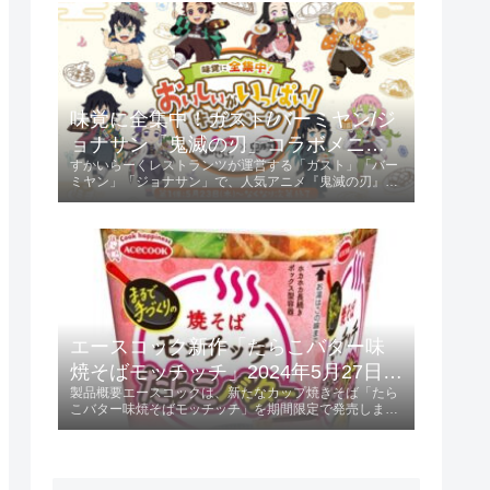
ントされます。キャンペーン参...
味覚に全集中！ガスト/バーミヤン/ジ
ョナサン「鬼滅の刃」コラボメニュ
すかいらーくレストランツが運営する「ガスト」「バー
ー発売 2024年5月23日 第1弾、6月13
ミヤン」「ジョナサン」で、人気アニメ『鬼滅の刃』と
日 第2弾
のコラボキャンペーンが開催されます。第1弾は2024年
5月23日から、第2弾は2024年6月13日からスタート
し、特典としてオリジナルクリア...
エースコック新作「たらこバター味
焼そばモッチッチ」2024年5月27日発
製品概要エースコックは、新たなカップ焼きそば「たら
売！
こバター味焼そばモッチッチ」を期間限定で発売しま
す。 この製品は、236円（税別）で提供され、特にもち
もち感を重視した麺が特徴です。発売日2024年5月27日
に全国で販売開始。特徴と味わいも...