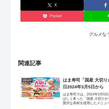
X
Pocket
グルメな
関連記事
はま寿司「国産 大切
回転寿司
日2024年3月5日から
はま寿司では、2024年3月
ばしく炙った「国産 大切り
贅沢な具材を使用したメニュー