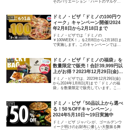
そのバリエーション「ハートのマルゲリ
ータ ビアンカ」を限定販売します。これ
らのハート形のピザは、お母さんへの感
謝の気持ちを表現するのにぴったりなア
ドミノ・ピザ「ドミノの100円ウ
ピザ
イテムです。2024年...
ィーク」キャンペーン開催!2024
年2月8日から2月18日まで
ドミノ・ピザでは「ドミノの
￥100WEEK！」を2月8日から2月18日ま
で実施します。このキャンペーンでは、1
品購入すると同カテゴリーの商品がもう1
品100円で提供される特別なオファーで
す。ピザ、マイドミノ、ピザライスボウ
ドミノ・ピザ「ドミノの福袋」を
ピザ
ル、ピザパスタボウ...
数量限定で販売！合計39,999円以
上がお得？2023年12月29日(金)か
ら翌1月8日(月)まで。
ドミノ・ピザでは、2023年12月29日(金)
から2024年1月8日(月)まで「ドミノの福
袋」を数量限定で販売しています。この
福袋には以下のアイテムが含まれていま
す。1-2ハッピーレンジのLサイズピザ1枚
選べるサイドメニュー2品オリジナルト...
ドミノ・ピザ「50品以上から選べ
ピザ
る！50％OFFキャンペーン」
2024年5月10日〜19日実施中
ドミノ・ピザ ジャパンが、ゴールデンウ
ィーク明けのお財布に優しい大盤振る舞