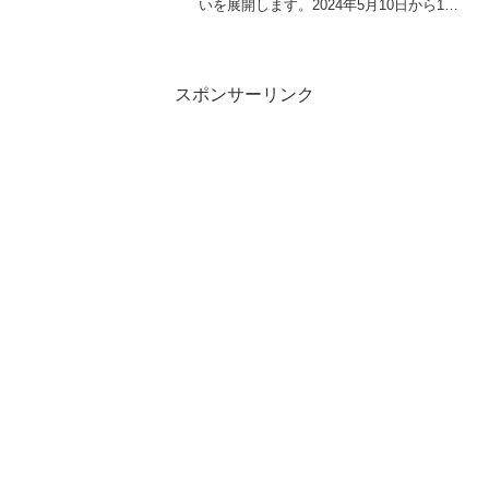
いを展開します。2024年5月10日から19
日までの期間、ピザを含む50品以上のメ
ニューが全て50％オフで提供される「50
品以上から選べる！50％OFFキャンペー
ン」...
スポンサーリンク