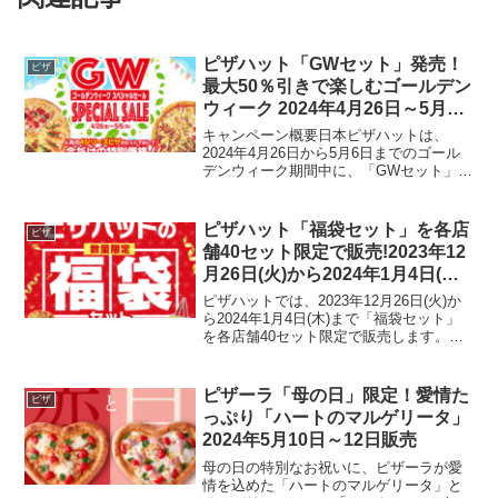
ピザハット「GWセット」発売！
ピザ
最大50％引きで楽しむゴールデン
ウィーク 2024年4月26日～5月6
日
キャンペーン概要日本ピザハットは、
2024年4月26日から5月6日までのゴール
デンウィーク期間中に、「GWセット」を
特別価格で提供します。この期間中、お
客様は「GW親子ドリンクセット」と
「GWファミリーセット」を最大50％引
ピザハット「福袋セット」を各店
ピザ
きの価格で楽しむ...
舗40セット限定で販売!2023年12
月26日(火)から2024年1月4日(木)
まで
ピザハットでは、2023年12月26日(火)か
ら2024年1月4日(木)まで「福袋セット」
を各店舗40セット限定で販売します。こ
の「福袋セット」には「梅セット」「竹
セット」「松セット」の3種類があり、ア
パレルのオンワードがデザインした「オ
ピザーラ「母の日」限定！愛情た
ピザ
リ...
っぷり「ハートのマルゲリータ」
2024年5月10日～12日販売
母の日の特別なお祝いに、ピザーラが愛
情を込めた「ハートのマルゲリータ」と