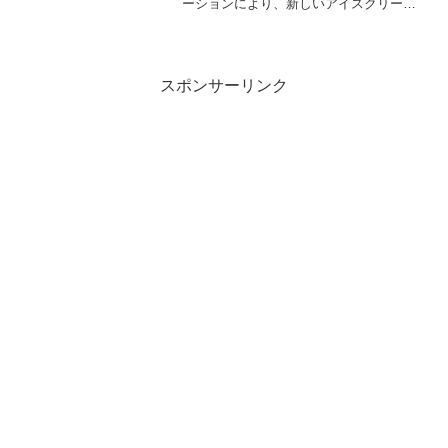
ーションにより、新しいアイスクリーム
「リプトン ミルクティーサンドアイス」
を2024年4月29日に発売しました。この
商品は、リプトンが監修することで本格
的な紅茶の味わい...
スポンサーリンク