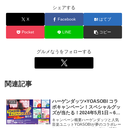
シェアする
X
Facebook
はてブ
Pocket
LINE
コピー
グルメなうをフォローする
関連記事
ハーゲンダッツ×YOASOBI コラ
アイス
ボキャンペーン！スペシャルグッ
ズが当たる！2024年5月1日～6月
30日実施
キャンペーン概要ハーゲンダッツと人気
音楽ユニットYOASOBIが夢のコラボレー