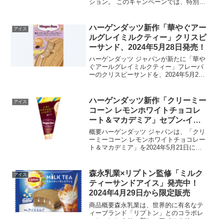
ション。 このキャンペーンでは、特別デ
ザインのグッズやアイスクリームセット
が当たる抽選に参加するチャンスがあり
ます。キャンペーン期間は2024年5月1日
ハーゲンダッツ新作「華やぐアー
アイス
から6月3...
ルグレイミルクティー」クリスピ
ーサンド、2024年5月28日発売！
ハーゲンダッツ ジャパンが新たに「華や
ぐアールグレイミルクティー」フレーバ
ーのクリスピーサンドを、2024年5月28
日に期間限定で発売します。この新製品
は、紅茶愛好家をも唸らせる繊細で香り
高いアイスクリームサンドです。商品の
ハーゲンダッツ新作「クリーミー
アイス
特徴「華やぐアー...
コーン レモンホワイトチョコレ
ート＆マカデミア」セブン-イレ
ブンで2024年5月21日発売！
概要ハーゲンダッツ ジャパンは、「クリ
ーミーコーン レモンホワイトチョコレー
ト＆マカデミア」を2024年5月21日に全
国のセブン-イレブンで発売します。この
新商品は、価格が383円前後（税別）で、
セブン-イレブン限定のコーン状アイスク
森永乳業×リプトン監修「ミルク
アイス
リーム...
ティーサンドアイス」発売中！
2024年4月29日から限定販売
商品概要森永乳業は、世界的に有名なテ
ィーブランド「リプトン」とのコラボレ