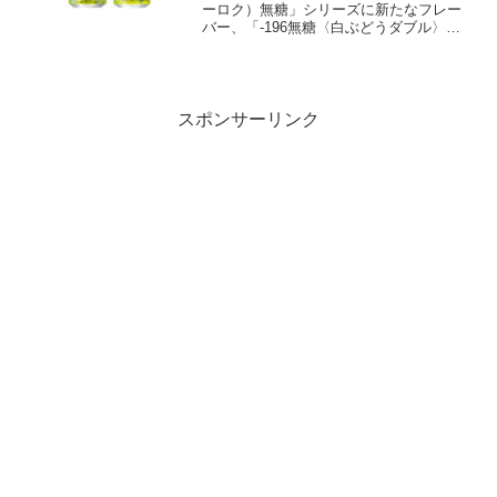
ーロク）無糖」シリーズに新たなフレー
バー、「-196無糖〈白ぶどうダブル〉」
を加え、2024年6月11日に期間限定で発
売します。この新商品は、甘さを抑えな
がらも白ぶどうの豊かな果実感をしっか
りと感じる...
スポンサーリンク