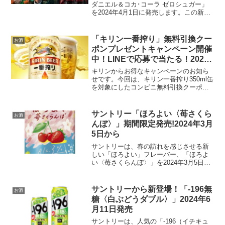
ダニエル＆コカ･コーラ ゼロシュガー」
を2024年4月1日に発売します。この新商
品は、アメリカを代表するテネシーウイ
スキーブランド「ジャックダニエル」と
「コカ･コーラ」のミックスドリンクの糖
「キリン一番搾り」無料引換クー
お酒
類ゼロバージ...
ポンプレゼントキャンペーン開催
中！LINEで応募で当たる！2024
年3月5日から3月11日(月) 23:59
キリンからお得なキャンペーンのお知ら
まで
せです。今回は、キリン一番搾り350ml缶
を対象にしたコンビニ無料引換クーポン
が抽選で30万名様に当たるという、ビー
ル愛好家には見逃せないキャンペーンが
開催されます。この機会に、キリン一番
サントリー「ほろよい〈苺さくら
お酒
搾りの深い味わい...
んぼ〉」期間限定発売!2024年3月
5日から
サントリーは、春の訪れを感じさせる新
しい「ほろよい」フレーバー、「ほろよ
い〈苺さくらんぼ〉」を2024年3月5日に
期間限定で発売します。この新商品は、
甘酸っぱいいちごとさくらんぼの味わい
を楽しめるアルコール飲料です。商品情
サントリーから新登場！「-196無
お酒
報アルコール度数:...
糖〈白ぶどうダブル〉」2024年6
月11日発売
サントリーは、人気の「-196（イチキュ