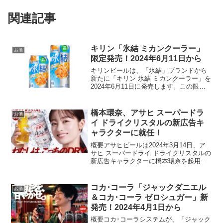
関連記事
キリン「氷結 ミカンクーラー」
お酒
限定発売！2024年6月11日から
キリンビールは、「氷結」ブランドから
新たに「キリン 氷結 ミカンクーラー」を
2024年6月11日に発売します。この限定
フレーバーは、ミカンの甘味と酸味が絶
妙にバランスされ、初夏にぴったりの爽
やかな味わいが楽しめます。商品の特長
橋本環奈、アサヒ スーパードラ
お酒
爽やかな味わい...
イ ドライクリスタルの新広告キ
ャラクターに就任！
概要アサヒビールは2024年3月14日、ア
サヒ スーパードライ ドライクリスタルの
新広告キャラクターに橋本環奈を起用し
たことを発表しました。この新たなビー
ルは、アルコール度数3.5％で、特にドイ
ツ産ホップ「ポラリス」を使用し、透明
コカ･コーラ「ジャックダニエル
お酒
感のあるク...
＆コカ･コーラ ゼロシュガー」新
発売！2024年4月1日から
概要コカ･コーラシステムが、「ジャック