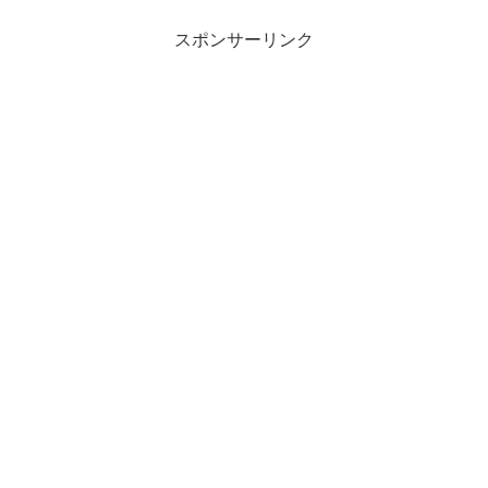
この復活は、食の愛好家たちにとって見
逃せないイベントです...
スポンサーリンク