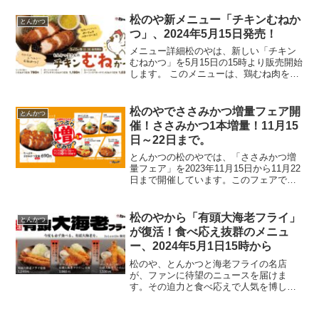
をラインナップしており、ふわっとろの
玉子ととろとろのあんかけが特徴です。
松のや新メニュー「チキンむねか
とんかつ
メニュー詳細中...
つ」、2024年5月15日発売！
メニュー詳細松のやは、新しい「チキン
むねかつ」を5月15日の15時より販売開始
します。 このメニューは、鶏むね肉を使
用し、特製ガーリックバターソースが特
徴のカツです。メニュー価格チキンむね
かつの価格は790円からとなっており、テ
松のやでささみかつ増量フェア開
とんかつ
イクアウトも...
催！ささみかつ1本増量！11月15
日～22日まで。
とんかつの松のやでは、「ささみかつ増
量フェア」を2023年11月15日から11月22
日まで開催しています。このフェアで
は、対象メニューを通常価格で注文する
と、ささみかつが1本追加されます。対象
メニューには「たっぷりささみかつ定
松のやから「有頭大海老フライ」
とんかつ
食」「ロースか...
が復活！食べ応え抜群のメニュ
ー、2024年5月1日15時から
松のや、とんかつと海老フライの名店
が、ファンに待望のニュースを届けま
す。その迫力と食べ応えで人気を博した
「有頭大海老フライ」が、2024年5月1日
の15時より再びメニューに加わります。