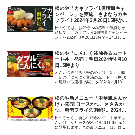
松のや「カキフライ1個増量キャ
とんかつ
ンペーン」を実施！さよならカキ
フライ！2024年3月20日15時から
27日15時まで
松のやでは、お客様への感謝の気持ちを
込めて、「カキフライ1個増量キャンペー
ン」を2024年3月20日15時から27日15時
まで実施します。このキャンペーン期間
中は、お値段そのままでカキフライ定食
のカキフライが1個増量されます。ただ
松のや「にんにく醤油香るムート
とんかつ
し、カキフ...
ート丼」発売！明日2024年4月10
日15時より
とんかつ専門店「松のや」は、新しい味
わいの「にんにく醤油のムートート丼(タ
イ風豚バラ唐揚げ丼)」を2024年4月10日
15時より発売します。価格は890円で、ラ
イス大盛は無料となっております。メニ
ューの特徴特製揉みダレ: 醤油ベースの特
松のや新メニュー「中華風あんか
とんかつ
製揉...
け」発売!ロースかつ、ささみか
つ、海老フライの3種類。2024年
3月13日15時から
松のやから、新しい味わいの「中華風あ
んかけ」シリーズが2024年3月13日15時
に登場します。この新メニューは、ロー
スかつ、ささみかつ、海老フライの3種類