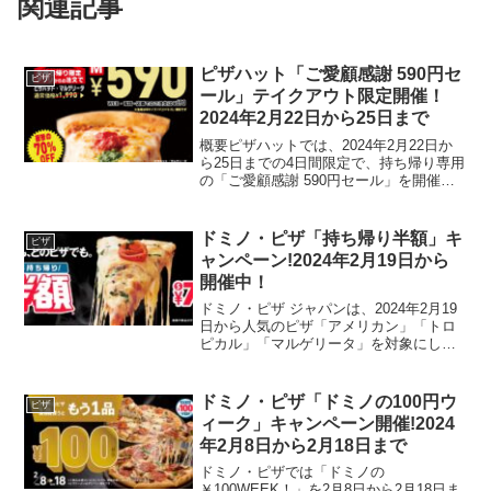
関連記事
ピザハット「ご愛顧感謝 590円セ
ピザ
ール」テイクアウト限定開催！
2024年2月22日から25日まで
概要ピザハットでは、2024年2月22日か
ら25日までの4日間限定で、持ち帰り専用
の「ご愛顧感謝 590円セール」を開催し
ます。このセールでは、Mサイズ・ハン
ドトス生地の「ピザハット・マルゲリー
タ」が特別価格で提供されます。セール
ドミノ・ピザ「持ち帰り半額」キ
ピザ
内容ピザハ...
ャンペーン!2024年2月19日から
開催中！
ドミノ・ピザ ジャパンは、2024年2月19
日から人気のピザ「アメリカン」「トロ
ピカル」「マルゲリータ」を対象にした
値下げキャンペーンを開始します。この
キャンペーンでは、対象のピザを持ち帰
りで注文すると、Sサイズが790円からの
ドミノ・ピザ「ドミノの100円ウ
ピザ
特別価格で提...
ィーク」キャンペーン開催!2024
年2月8日から2月18日まで
ドミノ・ピザでは「ドミノの
￥100WEEK！」を2月8日から2月18日ま