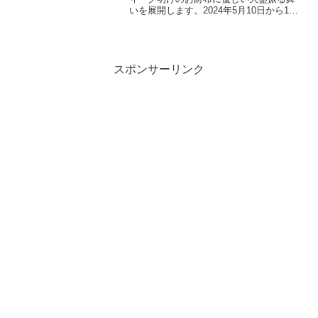
いを展開します。2024年5月10日から19
日までの期間、ピザを含む50品以上のメ
ニューが全て50％オフで提供される「50
品以上から選べる！50％OFFキャンペー
ン」...
スポンサーリンク