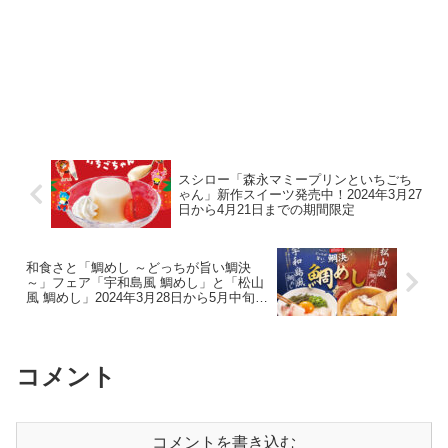
スシロー「森永マミープリンといちごち
ゃん」新作スイーツ発売中！2024年3月27
日から4月21日までの期間限定
和食さと「鯛めし ～どっちが旨い鯛決
～」フェア「宇和島風 鯛めし」と「松山
風 鯛めし」2024年3月28日から5月中旬ま
で期間限定発売！
コメント
コメントを書き込む