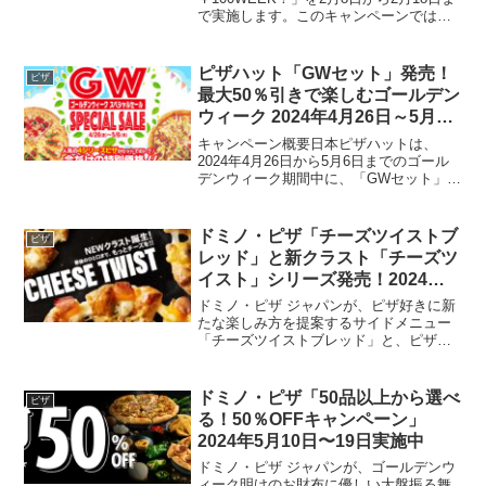
で実施します。このキャンペーンでは、1
品購入すると同カテゴリーの商品がもう1
品100円で提供される特別なオファーで
す。ピザ、マイドミノ、ピザライスボウ
ピザハット「GWセット」発売！
ピザ
ル、ピザパスタボウ...
最大50％引きで楽しむゴールデン
ウィーク 2024年4月26日～5月6
日
キャンペーン概要日本ピザハットは、
2024年4月26日から5月6日までのゴール
デンウィーク期間中に、「GWセット」を
特別価格で提供します。この期間中、お
客様は「GW親子ドリンクセット」と
「GWファミリーセット」を最大50％引
ドミノ・ピザ「チーズツイストブ
ピザ
きの価格で楽しむ...
レッド」と新クラスト「チーズツ
イスト」シリーズ発売！2024年3
月18日から5月26日まで
ドミノ・ピザ ジャパンが、ピザ好きに新
たな楽しみ方を提案するサイドメニュー
「チーズツイストブレッド」と、ピザの
新しいクラストバリエーション「チーズ
ツイスト」3種を限定期間で販売します。
これらの新メニューは、2024年3月18日
ドミノ・ピザ「50品以上から選べ
ピザ
から5月26日...
る！50％OFFキャンペーン」
2024年5月10日〜19日実施中
ドミノ・ピザ ジャパンが、ゴールデンウ
ィーク明けのお財布に優しい大盤振る舞